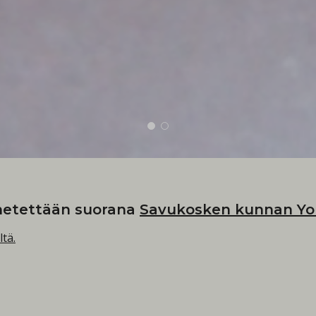
hetettään suorana
Savukosken kunnan You
ltä.