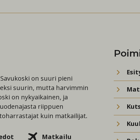
Poim
Esit
Savukoski on suuri pieni
neksi suurin, mutta harvimmin
Mat
ski on nykyaikainen, ja
 vuodenajasta riippuen
Kut
ntoharrastajat kuin matkailijat.
Kuu
edot
Matkailu