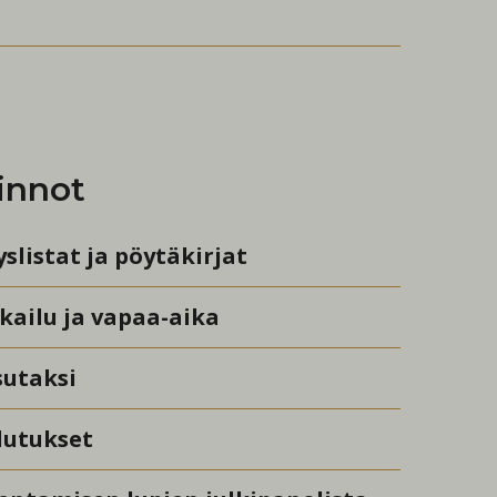
innot
yslistat ja pöytäkirjat
kailu ja vapaa-aika
sutaksi
lutukset