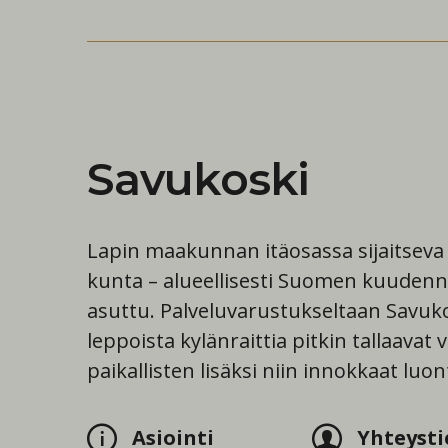
Savukoski
Lapin maakunnan itäosassa sijaitseva 
kunta – alueellisesti Suomen kuuden
asuttu. Palveluvarustukseltaan Savuko
leppoista kylänraittia pitkin tallaavat
paikallisten lisäksi niin innokkaat luo
Asiointi
Yhteysti