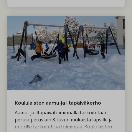
Koululaisten aamu-ja iltapäiväkerho
Aamu- ja iltapäivätoiminnalla tarkoitetaan
perusopetuslain 8. luvun mukaista lapsille ja
nuorille tarkoitettua toimintaa. Koululaisten