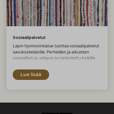
Sosiaalipalvelut
Lapin hyvinvointialue tuottaa sosiaalipalvelut
savukoskelaisille. Perheiden ja aikuisten
sosiaalityö ja -ohjaus on tarkoitettu kaikille
Lapin hyvinvointialueella asuville perheille ja
aikuisille.
Lue lisää