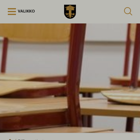
Siirry sisältöön
VALIKKO
Kuuntele