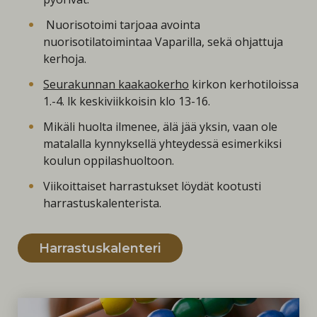
Nuorisotoimi tarjoaa avointa
nuorisotilatoimintaa Vaparilla, sekä ohjattuja
kerhoja.
Seurakunnan kaakaokerho
kirkon kerhotiloissa
1.-4. lk keskiviikkoisin klo 13-16.
Mikäli huolta ilmenee, älä jää yksin, vaan ole
matalalla kynnyksellä yhteydessä esimerkiksi
koulun oppilashuoltoon.
Viikoittaiset harrastukset löydät kootusti
harrastuskalenterista.
Harrastuskalenteri