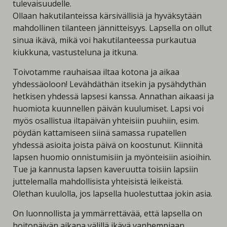
tulevaisuudelle.
Ollaan hakutilanteissa kärsivällisiä ja hyväksytään
mahdollinen tilanteen jännitteisyys. Lapsella on ollut
sinua ikävä, mikä voi hakutilanteessa purkautua
kiukkuna, vastusteluna ja itkuna.
Toivotamme rauhaisaa iltaa kotona ja aikaa
yhdessäoloon! Levähdäthän itsekin ja pysähdythän
hetkisen yhdessä lapsesi kanssa. Annathan aikaasi ja
huomiota kuunnellen päivän kuulumiset. Lapsi voi
myös osallistua iltapäivän yhteisiin puuhiin, esim.
pöydän kattamiseen siinä samassa rupatellen
yhdessä asioita joista päivä on koostunut. Kiinnitä
lapsen huomio onnistumisiin ja myönteisiin asioihin.
Tue ja kannusta lapsen kaveruutta toisiin lapsiin
juttelemalla mahdollisista yhteisistä leikeistä.
Olethan kuulolla, jos lapsella huolestuttaa jokin asia.
On luonnollista ja ymmärrettävää, että lapsella on
hoitopäivän aikana välillä ikävä vanhempiaan.