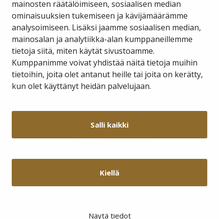
mainosten räätälöimiseen, sosiaalisen median
ominaisuuksien tukemiseen ja kävijämäärämme
Savukosken kunta
analysoimiseen. Lisäksi jaamme sosiaalisen median,
mainosalan ja analytiikka-alan kumppaneillemme
tietoja siitä, miten käytät sivustoamme.
Kauppakuja 2 A 1
98800 Savukoski
Kumppanimme voivat yhdistää näitä tietoja muihin
tietoihin, joita olet antanut heille tai joita on kerätty,
hallinto@savukoski.fi
kun olet käyttänyt heidän palvelujaan.
Webmail
Intra
Salli kaikki
Y-tunnus: 0210704-7
Laskutusosoitteet
Kiellä
Aukioloajat:
Ma-Pe 9-11 12-15
Näytä tiedot