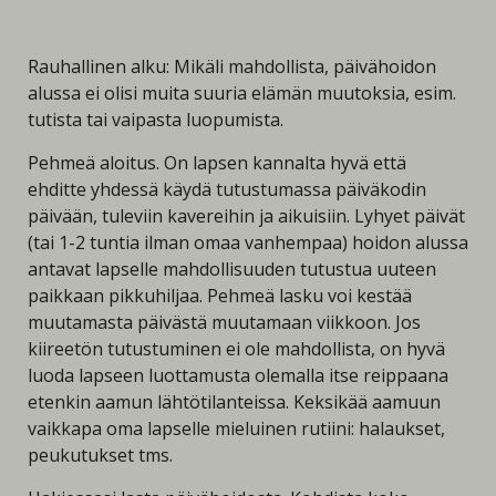
Rauhallinen alku: Mikäli mahdollista, päivähoidon
alussa ei olisi muita suuria elämän muutoksia, esim.
tutista tai vaipasta luopumista.
Pehmeä aloitus. On lapsen kannalta hyvä että
ehditte yhdessä käydä tutustumassa päiväkodin
päivään, tuleviin kavereihin ja aikuisiin. Lyhyet päivät
(tai 1-2 tuntia ilman omaa vanhempaa) hoidon alussa
antavat lapselle mahdollisuuden tutustua uuteen
paikkaan pikkuhiljaa. Pehmeä lasku voi kestää
muutamasta päivästä muutamaan viikkoon. Jos
kiireetön tutustuminen ei ole mahdollista, on hyvä
luoda lapseen luottamusta olemalla itse reippaana
etenkin aamun lähtötilanteissa. Keksikää aamuun
vaikkapa oma lapselle mieluinen rutiini: halaukset,
peukutukset tms.