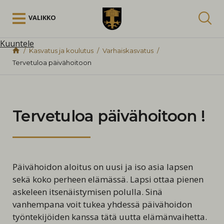
Siirry sisältöön
VALIKKO
Kuuntele
Kasvatus ja koulutus
Varhaiskasvatus
Tervetuloa päivähoitoon
Tervetuloa päivähoitoon !
Päivähoidon aloitus on uusi ja iso asia lapsen
sekä koko perheen elämässä. Lapsi ottaa pienen
askeleen itsenäistymisen polulla. Sinä
vanhempana voit tukea yhdessä päivähoidon
työntekijöiden kanssa tätä uutta elämänvaihetta.