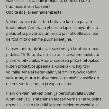
Hakiessasi lasta päivähoidosta. Kohdista koko
huomiosi ensin lapseen!
Osoita iloa jälleennäkemisestä !
Vaihdetaan vasta sitten hoitajan kanssa päivän
kuulumiset. Annetaan yhdessä lapselle myönteistä
palautetta päivän sujumisesta ja mahdollisuus itse
kertoa mitä olemme puuhailleet jne.
Lapsen hoitopäivät eivät saisi venyä kohtuuttoman
pitkiksi. Yli 10 tuntia erossa omista vanhemmista on
pienelle pitkä aika. Vuorohoidossa pitkä hoitojakso,
kuten pitkä työrupeama aikuisellakin, käy toki
voimille. Aina ei tietenkään voi omiin työvuoroihin
vaikuttaa, mutta muistamme, että myös lapsella on
oikeus viettää lomaa ja vapaa-aikaa.
Pieni on vain hetken pieni ja perusturvallisuuden
luominen ja ylläpitäminen lapsen varhaisina vuosina
on ensisijaisen tärkeää lapsen mielenterveydelle ja