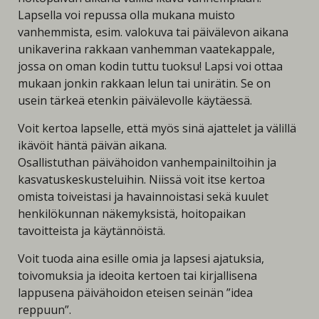
Lapsella voi repussa olla mukana muisto
vanhemmista, esim. valokuva tai päivälevon aikana
unikaverina rakkaan vanhemman vaatekappale,
jossa on oman kodin tuttu tuoksu! Lapsi voi ottaa
mukaan jonkin rakkaan lelun tai unirätin. Se on
usein tärkeä etenkin päivälevolle käytäessä.
Voit kertoa lapselle, että myös sinä ajattelet ja välillä
ikävöit häntä päivän aikana.
Osallistuthan päivähoidon vanhempainiltoihin ja
kasvatuskeskusteluihin. Niissä voit itse kertoa
omista toiveistasi ja havainnoistasi sekä kuulet
henkilökunnan näkemyksistä, hoitopaikan
tavoitteista ja käytännöistä.
Voit tuoda aina esille omia ja lapsesi ajatuksia,
toivomuksia ja ideoita kertoen tai kirjallisena
lappusena päivähoidon eteisen seinän ”idea
reppuun”.