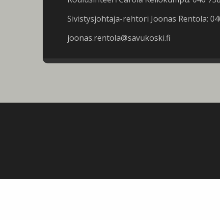
Sivistysjohtaja-rehtori Joonas Rentola: 0
joonas.rentola@savukoski.fi