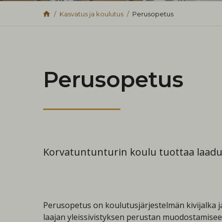
Kasvatus ja koulutus
Perusopetus
Perusopetus
Korvatuntunturin koulu tuottaa laad
Perusopetus on koulutusjärjestelmän kivijalka 
laajan yleissivistyksen perustan muodostamiseen