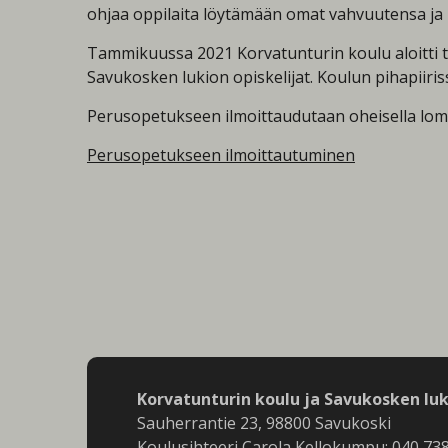
ohjaa oppilaita löytämään omat vahvuutensa ja
Tammikuussa 2021 Korvatunturin koulu aloitti t
Savukosken lukion opiskelijat. Koulun pihapiiris
Perusopetukseen ilmoittaudutaan oheisella lom
Perusopetukseen ilmoittautuminen
Korvatunturin koulu ja Savukosken luk
Sauherrantie 23, 98800 Savukoski
Koulusihteeri Carola Kellokumpu: 040 73