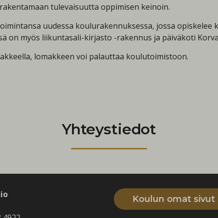
 rakentamaan tulevaisuutta oppimisen keinoin.
oimintansa uudessa koulurakennuksessa, jossa opiskelee ka
sä on myös liikuntasali-kirjasto -rakennus ja päiväkoti Korv
akkeella, lomakkeen voi palauttaa koulutoimistoon.
Yhteystiedot
io
Koulun omat sivut
8 4922