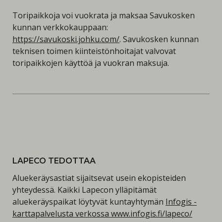
Toripaikkoja voi vuokrata ja maksaa Savukosken
kunnan verkkokauppaan:
https://savukoski.johku.com/
. Savukosken kunnan
teknisen toimen kiinteistönhoitajat valvovat
toripaikkojen käyttöä ja vuokran maksuja.
LAPECO TEDOTTAA
Aluekeräysastiat sijaitsevat usein ekopisteiden
yhteydessä. Kaikki Lapecon ylläpitämät
aluekeräyspaikat löytyvät kuntayhtymän
Infogis -
karttapalvelusta verkossa www.infogis.fi/lapeco/