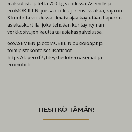
maksullista jätettä 700 kg vuodessa. Asemille ja
ecoMOBIILIIN, joissa ei ole ajoneuvovaakaa, raja on
3 kuutiota vuodessa. Ilmaisrajaa käytetään Lapecon
asiakaskortilla, joka tehdään kuntayhtymän
verkkosivujen kautta tai asiakaspalvelussa.
ecoASEMIEN ja ecoMOBIILIN aukioloajat ja
toimipistekohtaiset lisätiedot
https://lapeco.fi/yhteystiedot/ecoasemat-ja-
ecomobiili
TIESITKÖ TÄMÄN!