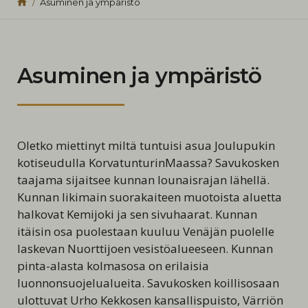
Asuminen ja ympäristö
Asuminen ja ympäristö
Oletko miettinyt miltä tuntuisi asua Joulupukin
kotiseudulla KorvatunturinMaassa? Savukosken
taajama sijaitsee kunnan lounaisrajan lähellä.
Kunnan likimain suorakaiteen muotoista aluetta
halkovat Kemijoki ja sen sivuhaarat. Kunnan
itäisin osa puolestaan kuuluu Venäjän puolelle
laskevan Nuorttijoen vesistöalueeseen. Kunnan
pinta-alasta kolmasosa on erilaisia
luonnonsuojelualueita. Savukosken koillisosaan
ulottuvat Urho Kekkosen kansallispuisto, Värriön