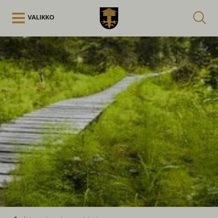
Siirry sisältöön
VALIKKO
Kuuntele