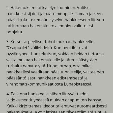
2. Hakemuksen tai kyselyn luominen: Valitse
hankkeesi sijainti ja päätoimenpide. Tämän jälkeen
pääset joko tekemään kyselyn hankkeeseen liittyen
tai luomaan hakemuksen aiempien valintojesi
pohjalta.
3. Kutsu tarpeelliset tahot mukaan hankkeelle
”Osapuolet”-välilehdeltä. Kun henkilöt ovat
hyväksyneet hankekutsun, voidaan heidän tietonsa
valita mukaan hakemukselle ja täten säästytään
turhalta näpyttelyltä. Huomiothan, että mikäli
hankkeellesi vaaditaan pääsuunnittelija, vastaa hän
pääsääntöisesti hankkeen edistämisestä ja
viranomaiskommunikaatiosta Lupapisteessä.
4. Tallenna hankkeelle siihen liittyvät tiedot
ja dokumentit yhdessä muiden osapuolten kanssa.
Kaikki kirjoittamasi tiedot tallentuvat automaattisesti
hakemukselle ja voit jatkaa sen täydentämistä sinulle