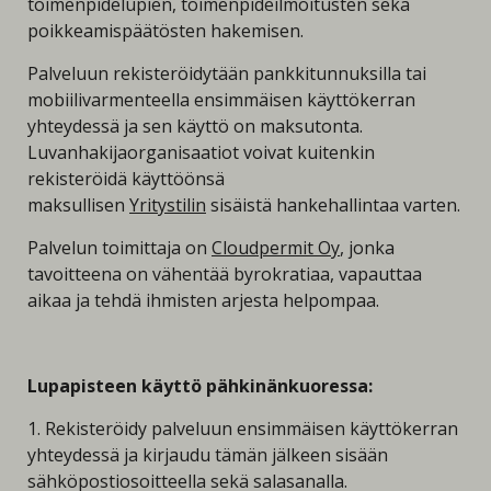
toimenpidelupien, toimenpideilmoitusten sekä
poikkeamispäätösten hakemisen.
Palveluun rekisteröidytään pankkitunnuksilla tai
mobiilivarmenteella ensimmäisen käyttökerran
yhteydessä ja sen käyttö on maksutonta.
Luvanhakijaorganisaatiot voivat kuitenkin
rekisteröidä käyttöönsä
maksullisen
Yritystilin
sisäistä hankehallintaa varten.
Palvelun toimittaja on
Cloudpermit Oy
, jonka
tavoitteena on vähentää byrokratiaa, vapauttaa
aikaa ja tehdä ihmisten arjesta helpompaa.
Lupapisteen käyttö pähkinänkuoressa:
1. Rekisteröidy palveluun ensimmäisen käyttökerran
yhteydessä ja kirjaudu tämän jälkeen sisään
sähköpostiosoitteella sekä salasanalla.