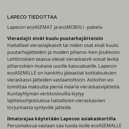
LAPECO TIEDOTTAA
Lapecon ecoASEMAT ja ecoMOBIILI -palvelu
Vieraslajit eivät kuulu puutarhajätteisiin
Haitalliset vieraslajikasvit tai niiden osat eivät kuulu
puutarhajätteiden ja muiden piharos-kien joukkoon.
Lehtiroskien seassa olevat vieraskasvit voivat levitä
piharoskien mukana uusille kasvualueille. Lapecon
ecoASEMILLE on hankittu jäteastiat kotitalouksien
vieraskasvi-jätteiden vastaanottoon. Astioihin voi
toimittaa maksutta pieniä määriä vieraskasvijätteitä.
Kuntayhtymän verkkosivuilta löytyy
lajitteluohjeistuksia haitallisten vieraskasvien
torjunnasta syntyville jätteille.
Ilmaisrajaa käytetään Lapecon asiakaskortilla
Perusmaksua vastaan saa tuoda isolle ecoASEMALLE