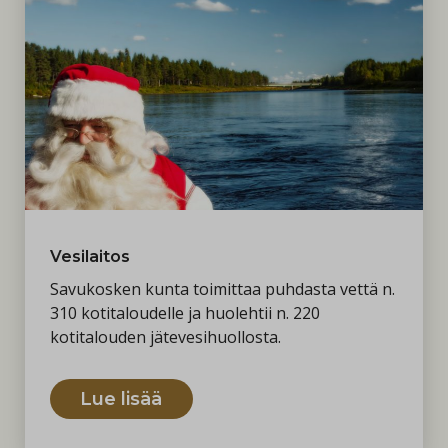
suunnittelutarveratkaisut ja poikkeamisia
koskevat asiat.
Vesilaitos
Savukosken kunta toimittaa puhdasta vettä n.
310 kotitaloudelle ja huolehtii n. 220
kotitalouden jätevesihuollosta.
Lue lisää