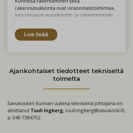
Kunnissa rakentaminen sekä
rakennusvalvonta ovat viranomaistoimintaa,
jota ohjaavat maankäyttö- ja rakentamislaki.
Rakentamiseen liittyvissä asioissa sinua
palvelee rakennusvalvonta.
Lue lisää
Rakennusvalvonnan tehtävänä on ohjata
rakentajia ja kiinteistönomistajia sekä
opastaa ja valvoa sääntöjen ja määräysten
noudattamista. Savukosken rakennusvalvonta
toimii teknisen lautakunnan eli
Ajankohtaiset tiedotteet tekniseltä
rakennusvalvontaviranomaisten alaisuudessa.
toimelta
Savukosken kunnan uutena teknisenä johtajana on
aloittanut
Tuuli Ingberg
, tuuli.ingberg@savukoski.fi,
p. 040 7384752.