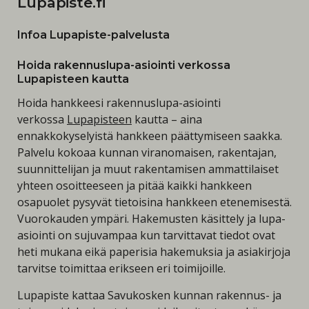
Lupapiste.fi
Infoa Lupapiste-palvelusta
Hoida rakennuslupa-asiointi verkossa
Lupapisteen kautta
Hoida hankkeesi rakennuslupa-asiointi
verkossa
Lupapisteen
kautta – aina
ennakkokyselyistä hankkeen päättymiseen saakka.
Palvelu kokoaa kunnan viranomaisen, rakentajan,
suunnittelijan ja muut rakentamisen ammattilaiset
yhteen osoitteeseen ja pitää kaikki hankkeen
osapuolet pysyvät tietoisina hankkeen etenemisestä.
Vuorokauden ympäri. Hakemusten käsittely ja lupa-
asiointi on sujuvampaa kun tarvittavat tiedot ovat
heti mukana eikä paperisia hakemuksia ja asiakirjoja
tarvitse toimittaa erikseen eri toimijoille.
Lupapiste kattaa Savukosken kunnan rakennus- ja