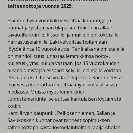
talteenottoja vuonna 2025.
Eläinten hyvinvointilaki velvoittaa kaupungit ja
kunnat järjestämään tilapäisen hoidon irrallaan
tavatuille koirille, kissoille, ja muille pienikokoisille
harrastuseläimille. Laki velvoittaa hoitamaan
löytöeläintä 15 vuorokautta. Tänä aikana omistajalla
on mahdollisuus lunastaa lemmikkinsä hoito-,
kuljetus-, yms. kuluja vastaan. Jos 15 vuorokauden
aikana omistajaa ei saada selville, eläimelle voidaan
etsiä uusi koti tai se voidaan lopettaa. Kadonneesta
eläimestä kannattaa ilmoittaa myös sosiaalisessa
mediassa. Muista myös lemmikkien
tunnistemerkintä, se auttaa karkulaisen löytämistä
kotiin.
Kemijärven kaupunki, Pelkosenniemen, Sallan ja
Savukosken kunnat ovat tehneet sopimuksen
talteenottopaikasta löytöeläinhoitaja Maija Aholan