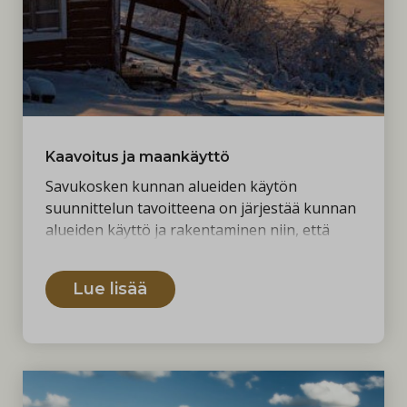
Kaavoitus ja maankäyttö
Savukosken kunnan alueiden käytön
suunnittelun tavoitteena on järjestää kunnan
alueiden käyttö ja rakentaminen niin, että
luodaan edellytykset hyvälle elinympäristölle.
Alueiden käytön suunnittelussa tavoitellaan
Lue lisää
yhdyskuntien eheyttä ja olemassa olevan
infran tehokkaampaa käyttöä. Tekninen
lautakunta toimii maankäyttö- ja rakennuslain
mukaisena rakennusvalvontaviranomaisena.
Lautakunnan ratkaisuvaltaan kuuluvat
maankäyttö- ja rakennuslain lisäksi