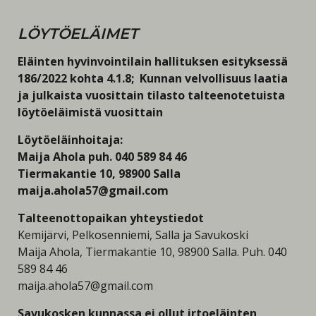
LÖYTÖ
ELÄIMET
Eläinten hyvinvointilain hallituksen esityksessä
186/2022 kohta 4.1.8; Kunnan velvollisuus laatia
ja julkaista vuosittain tilasto talteenotetuista
löytöeläimistä vuosittain
Löytöeläinhoitaja:
Maija Ahola puh. 040 589 84 46
Tiermakantie 10, 98900 Salla
maija.ahola57@gmail.com
Talteenottopaikan yhteystiedot
Kemijärvi, Pelkosenniemi, Salla ja Savukoski
Maija Ahola, Tiermakantie 10, 98900 Salla. Puh. 040
589 84 46
maija.ahola57@gmail.com
Savukosken kunnassa ei ollut irtoeläinten