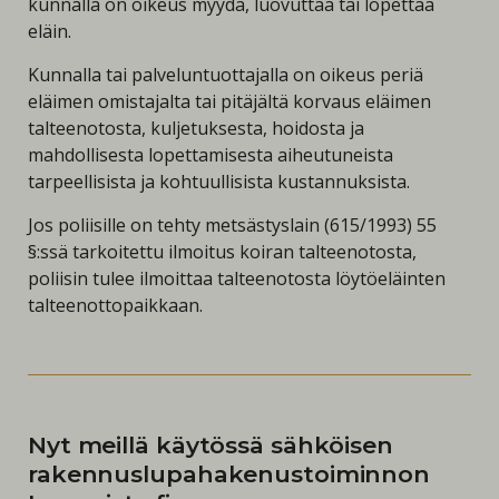
kunnalla on oikeus myydä, luovuttaa tai lopettaa
eläin.
Kunnalla tai palveluntuottajalla on oikeus periä
eläimen omistajalta tai pitäjältä korvaus eläimen
talteenotosta, kuljetuksesta, hoidosta ja
mahdollisesta lopettamisesta aiheutuneista
tarpeellisista ja kohtuullisista kustannuksista.
Jos poliisille on tehty metsästyslain (615/1993) 55
§:ssä tarkoitettu ilmoitus koiran talteenotosta,
poliisin tulee ilmoittaa talteenotosta löytöeläinten
talteenottopaikkaan.
Nyt meillä käytössä sähköisen
rakennuslupahakenustoiminnon