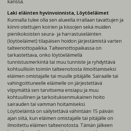
kanssa.
Laki eläinten hyvinvoinnista, Löytöeläimet
Kunnalla tulee olla sen alueella irrallaan tavattujen ja
kiinni otettujen koirien ja kissojen sekä muiden
pienikokoisten seura- ja harrastuseläinten
(löytöeläimet) tilapäisen hoidon järjestämistä varten
talteenottopaikka. Talteenottopaikassa on
tarkastettava, onko löytöeläimellä
tunnistusmerkintä tai muu tunniste ja ryhdyttävä
kohtuullisiin toimiin talteenotosta ilmoittamiseksi
eläimen omistajalle tai muulle pitäjälle. Sairaalle tai
vahingoittuneelle eläimelle on järjestettävä
viipymättä sen tarvitsema ensiapu ja muu
kohtuullinen ja tarkoituksenmukainen hoito
sairauden tai vamman hoitamiseksi.
Löytöeläintä on säilytettävä vähintään 15 päivän
ajan siitä, kun eläimen omistajalle tai pitäjälle on
ilmoitettu eläimen talteenotosta. Tämän jälkeen