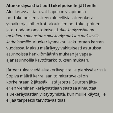
Aluekeräysastiat polttokelpoiselle jätteelle
Aluekeräysastiat ovat Lapecon ylläpitämiä
polttokelpoisen jätteen alueellisia jätteenkerä-
yspaikkoja, joihin kotitalouksien polttokel-poinen
jäte tuodaan omatoimisesti.
Aluekeräysastiat on
tarkoitettu ainoastaan aluekeräysmaksun maksaville
kotitalouksille.
Aluekeräysmaksu laskutetaan kerran
vuodessa. Maksu määräytyy vakituisesti asutuissa
asunnoissa henkilömäärän mukaan ja vapaa-
ajanasunnoilla käyttötarkoituksen mukaan.
Jätteet tulee viedä aluekeräyspisteille pienissä erissä.
Sopiva määrä kerrallaan toimitettavaksi on
korkeintaan 2 jätesäkillistä jätettä. Suurten jäte-
erien vieminen keräysastiaan saattaa aiheuttaa
aluekeräysastian ylitäyttymistä, kun muille käyttäjille
ei jää tarpeeksi tarvittavaa tilaa.