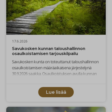
17.6.2026
Savukosken kunnan taloushallinnon
osaulkoistamisen tarjouskilpailu
Savukosken kunta on toteuttanut taloushallinnon
osaulkoistamisen määräaikaisena järjestelynä
30.9.2026 saakka. Osaulkoistuksen avulla kunnan
taloushallinto ja kirjanpito on saatu ajantasaiseksi
ja toimintavarmaksi. Saavutettujen hyötyjen
perusteella kunta katsoo tarkoituksenmukaiseksi
Lue lisää
jatkaa osaulkoistuksen mallia myös tulevalla
sopimuskaudella.