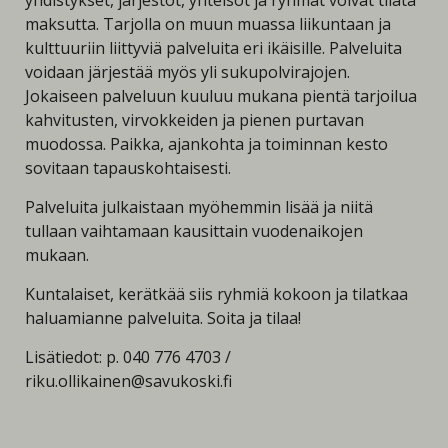
yhdistykset, järjestöt, yhteisöt ja ryhmät voivat tilata
maksutta. Tarjolla on muun muassa liikuntaan ja
kulttuuriin liittyviä palveluita eri ikäisille. Palveluita
voidaan järjestää myös yli sukupolvirajojen.
Jokaiseen palveluun kuuluu mukana pientä tarjoilua
kahvitusten, virvokkeiden ja pienen purtavan
muodossa. Paikka, ajankohta ja toiminnan kesto
sovitaan tapauskohtaisesti.
Palveluita julkaistaan myöhemmin lisää ja niitä
tullaan vaihtamaan kausittain vuodenaikojen
mukaan.
Kuntalaiset, kerätkää siis ryhmiä kokoon ja tilatkaa
haluamianne palveluita. Soita ja tilaa!
Lisätiedot: p. 040 776 4703 /
riku.ollikainen@savukoski.fi