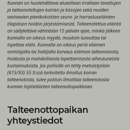
Kunnan on huolehdittava alueellaan irrallaan tavattujen
ja talteenotettujen koirien ja kissojen sekä muiden
vastaavien pienikokoisten seura- ja harrastuseläinten
tilapäisen hoidon järjestämisestä. Talteenotettua eläintä
on säilytettävä vähintään 15 päivän ajan, minkä jälkeen
kunnalla on oikeus myydä, muutoin luovuttaa tai
lopettaa eläin. Kunnalla on oikeus periä eläimen
omistajalta tai haltijalta korvaus eläimen talteenotosta,
hoidosta ja mahdollisesta lopettamisesta aiheutuneista
kustannuksista. Jos poliisille on tehty metsästyslain
(615/93) 55 §:ssä tarkoitettu ilmoitus koiran
talteenotosta, tulee poliisin ilmoittaa talteenotosta
kunnan löytöeläinten talteenottopaikkaan.
Talteenottopaikan
yhteystiedot