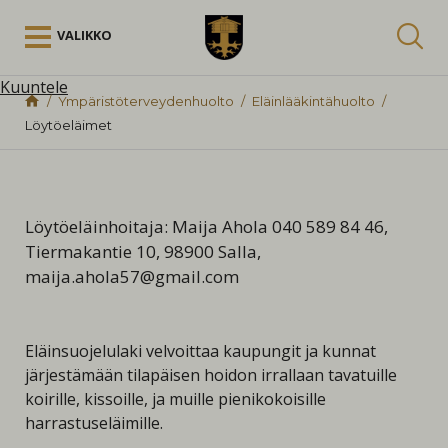
Siirry sisältöön
VALIKKO
Kuuntele
Ympäristöterveydenhuolto
Eläinlääkintähuolto
Löytöeläimet
Löytöeläinhoitaja: Maija Ahola 040 589 84 46,
Tiermakantie 10, 98900 Salla,
maija.ahola57@gmail.com
Eläinsuojelulaki velvoittaa kaupungit ja kunnat
järjestämään tilapäisen hoidon irrallaan tavatuille
koirille, kissoille, ja muille pienikokoisille
harrastuseläimille.