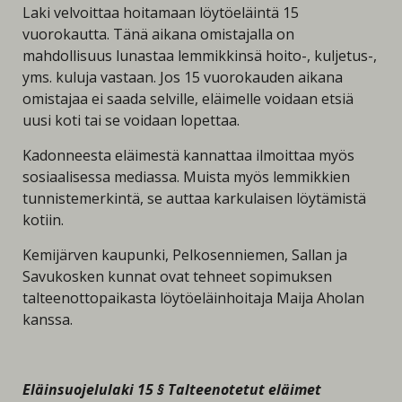
Laki velvoittaa hoitamaan löytöeläintä 15
vuorokautta. Tänä aikana omistajalla on
mahdollisuus lunastaa lemmikkinsä hoito-, kuljetus-,
yms. kuluja vastaan. Jos 15 vuorokauden aikana
omistajaa ei saada selville, eläimelle voidaan etsiä
uusi koti tai se voidaan lopettaa.
Kadonneesta eläimestä kannattaa ilmoittaa myös
sosiaalisessa mediassa. Muista myös lemmikkien
tunnistemerkintä, se auttaa karkulaisen löytämistä
kotiin.
Kemijärven kaupunki, Pelkosenniemen, Sallan ja
Savukosken kunnat ovat tehneet sopimuksen
talteenottopaikasta löytöeläinhoitaja Maija Aholan
kanssa.
Eläinsuojelulaki 15 § Talteenotetut eläimet