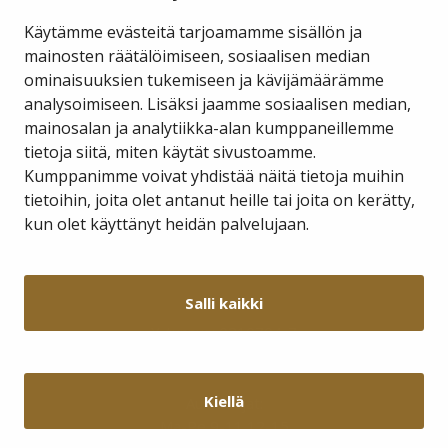
Käytämme evästeitä tarjoamamme sisällön ja
mainosten räätälöimiseen, sosiaalisen median
ominaisuuksien tukemiseen ja kävijämäärämme
Savukosken kunta
analysoimiseen. Lisäksi jaamme sosiaalisen median,
mainosalan ja analytiikka-alan kumppaneillemme
tietoja siitä, miten käytät sivustoamme.
Kauppakuja 2 A 1
98800 Savukoski
Kumppanimme voivat yhdistää näitä tietoja muihin
tietoihin, joita olet antanut heille tai joita on kerätty,
hallinto@savukoski.fi
kun olet käyttänyt heidän palvelujaan.
Webmail
Intra
Salli kaikki
Y-tunnus: 0210704-7
Laskutusosoitteet
Kiellä
Aukioloajat:
Ma-Pe 9-11 12-15