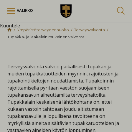
Siirry sisältöön
VALIKKO
Kuuntele
Ympäristöterveydenhuolto
Terveysvalvonta
Tupakka- ja lääkelain mukainen valvonta
Terveysvalvonta valvoo paikallisesti tupakan ja
muiden tupakkatuotteiden myynnin, rajoitusten ja
tupakointikieltojen noudattamista. Tupakoinnin
rajoittamisella pyritään väestön suojaamiseen
tupakansavun aiheuttamilta terveyshaitoilta.
Tupakkalain keskeisenä lähtökohtana on, ettei
kukaan vastoin tahtoaan joudu altistumaan
tupakansavulle ja lopullisena tavoitteena on
myrkyllisiä aineita sisältävien tupakkatuotteiden ja
vastaavien aineiden käytön loppuminen.