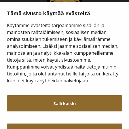
Tämä sivusto käyttää evästeitä
Käytämme evästeitä tarjoamamme sisällön ja
mainosten räätälöimiseen, sosiaalisen median
ominaisuuksien tukemiseen ja kävijämäärämme
Savukosken kunta
analysoimiseen. Lisäksi jaamme sosiaalisen median,
mainosalan ja analytiikka-alan kumppaneillemme
tietoja siitä, miten käytät sivustoamme.
Kauppakuja 2 A 1
98800 Savukoski
Kumppanimme voivat yhdistää näitä tietoja muihin
tietoihin, joita olet antanut heille tai joita on kerätty,
hallinto@savukoski.fi
kun olet käyttänyt heidän palvelujaan.
Webmail
Intra
Salli kaikki
Y-tunnus: 0210704-7
Laskutusosoitteet