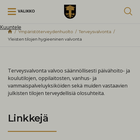
Siirry sisältöön
VALIKKO
Kuuntele
Ympäristöterveydenhuolto
Terveysvalvonta
Yleisten tilojen hygieeninen valvonta
Terveysvalvonta valvoo säännöllisesti päivähoito- ja
koulutilojen, oppilaitosten, vanhus- ja
vammaispalveluyksiköiden sekä muiden vastaavien
julkisten tilojen terveydellisiä olosuhteita.
Linkkejä