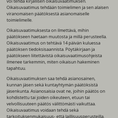
voi tehdä kirjallisen oikaisuvaatimuksen.
Oikaisuvaatimus tehdään toimielimen ja sen alaisen
viranomaisen päätöksestä asianomaiselle
toimielimelle.
Oikaisuvaatimuksesta on ilmettävä, mihin
päätökseen haetaan muutosta ja millä perusteella.
Oikaisuvaatimus on tehtävä 14 päivän kuluessa
päätöksen tiedoksisaannista. Pöytäkirjaan ja
päätökseen liitettävistä oikaisuvaatimusohjeista
ilmenee tarkemmin, miten oikaisun hakeminen
tapahtuu.
Oikaisuvaatimuksen saa tehdä asianosainen,
kunnan jäsen sekä kuntayhtymän päätöksistä
jäsenkunta. Asianosaisia ovat ne, joihin päätös on
kohdistettu tai joiden oikeuteen, etuun tai
velvollisuuteen päätös välittömästi vaikuttaa.
Oikaisuvaatimus voidaan tehdä sekä
tarkoituksenmukaisuus- että laillisuusperusteilla.