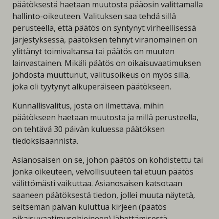
päätöksestä haetaan muutosta pääosin valittamalla
hallinto-oikeuteen. Valituksen saa tehdä sillä
perusteella, että päätös on syntynyt virheellisessä
järjestyksessä, päätöksen tehnyt viranomainen on
ylittänyt toimivaltansa tai päätös on muuten
lainvastainen. Mikäli päätös on oikaisuvaatimuksen
johdosta muuttunut, valitusoikeus on myös sillä,
joka oli tyytynyt alkuperäiseen päätökseen.
Kunnallisvalitus, josta on ilmettävä, mihin
päätökseen haetaan muutosta ja millä perusteella,
on tehtävä 30 päivän kuluessa päätöksen
tiedoksisaannista.
Asianosaisen on se, johon päätös on kohdistettu tai
jonka oikeuteen, velvollisuuteen tai etuun päätös
välittömästi vaikuttaa. Asianosaisen katsotaan
saaneen päätöksestä tiedon, jollei muuta näytetä,
seitsemän päivän kuluttua kirjeen (päätös
oikaisuvaatimusohjeineen) lähettämisestä.