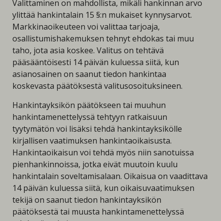
Valittaminen on mahdollista, mikäli hankinnan arvo
ylittää hankintalain 15 §:n mukaiset kynnysarvot.
Markkinaoikeuteen voi valittaa tarjoaja,
osallistumishakemuksen tehnyt ehdokas tai muu
taho, jota asia koskee. Valitus on tehtävä
pääsääntöisesti 14 päivän kuluessa siitä, kun
asianosainen on saanut tiedon hankintaa
koskevasta päätöksestä valitusosoituksineen.
Hankintayksikön päätökseen tai muuhun
hankintamenettelyssä tehtyyn ratkaisuun
tyytymätön voi lisäksi tehdä hankintayksikölle
kirjallisen vaatimuksen hankintaoikaisusta.
Hankintaoikaisun voi tehdä myös niin sanotuissa
pienhankinnoissa, jotka eivät muutoin kuulu
hankintalain soveltamisalaan. Oikaisua on vaadittava
14 päivän kuluessa siitä, kun oikaisuvaatimuksen
tekijä on saanut tiedon hankintayksikön
päätöksestä tai muusta hankintamenettelyssä