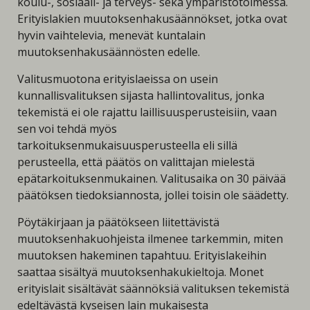
koulu-, sosiaali- ja terveys- sekä ympäristötoimessa.
Erityislakien muutoksenhakusäännökset, jotka ovat
hyvin vaihtelevia, menevät kuntalain
muutoksenhakusäännösten edelle.
Valitusmuotona erityislaeissa on usein
kunnallisvalituksen sijasta hallintovalitus, jonka
tekemistä ei ole rajattu laillisuusperusteisiin, vaan
sen voi tehdä myös
tarkoituksenmukaisuusperusteella eli sillä
perusteella, että päätös on valittajan mielestä
epätarkoituksenmukainen.
Valitusaika on 30 päivää
päätöksen tiedoksiannosta, jollei toisin ole säädetty.
Pöytäkirjaan ja päätökseen liitettävistä
muutoksenhakuohjeista ilmenee tarkemmin, miten
muutoksen hakeminen tapahtuu. Erityislakeihin
saattaa sisältyä muutoksenhakukieltoja.
Monet
erityislait sisältävät säännöksiä valituksen tekemistä
edeltävästä kyseisen lain mukaisesta