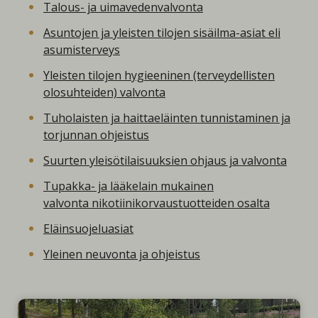
Talous- ja uimavedenvalvonta
Asuntojen ja yleisten tilojen sisäilma-asiat eli
asumisterveys
Yleisten tilojen hygieeninen (terveydellisten
olosuhteiden) valvonta
Tuholaisten ja haittaeläinten tunnistaminen ja
torjunnan ohjeistus
Suurten yleisötilaisuuksien ohjaus ja valvonta
Tupakka- ja lääkelain mukainen
valvonta nikotiinikorvaustuotteiden osalta
Eläinsuojeluasiat
Yleinen neuvonta ja ohjeistus