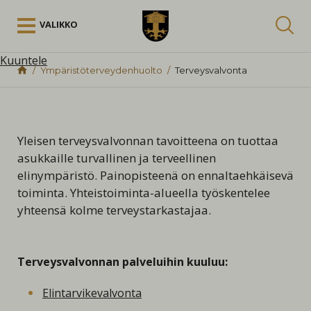
Siirry sisältöön
VALIKKO
Kuuntele
Ympäristöterveydenhuolto
Terveysvalvonta
Yleisen terveysvalvonnan tavoitteena on tuottaa
asukkaille turvallinen ja terveellinen
elinympäristö. Painopisteenä on ennaltaehkäisevä
toiminta. Yhteistoiminta-alueella työskentelee
yhteensä kolme terveystarkastajaa.
Terveysvalvonnan palveluihin kuuluu:
Elintarvikevalvonta