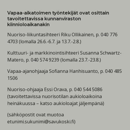
Vapaa-aikatoimen työntekijät ovat osittain
tavoitettavissa kunnanviraston
kiinnioloaikanakin
Nuoriso-liikuntasihteeri Riku Ollikainen, p. 040 776
4703 (lomalla 26.6.-6.7. ja 13.7.-2.8.)
Kulttuuri- ja markkinointisihteeri Susanna Schwartz-
Matero, p. 040 574 9239 (lomalla 23.7.-23.8.)
Vapaa-ajanohjaaja Sofianna Hanhisuanto, p. 040 485
1506
Nuoriso-ohjaaja Essi Orava, p. 040 544 5086
(tavoitettavissa nuorisotilan aukioloaikoina
heinäkuussa – katso aukioloajat jäljempänä)
(sähköpostit ovat muotoa
etunimi.sukunimi@savukoski.fi)