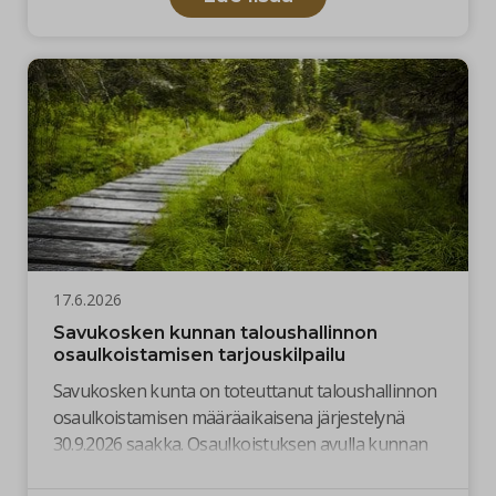
17.6.2026
Savukosken kunnan taloushallinnon
osaulkoistamisen tarjouskilpailu
Savukosken kunta on toteuttanut taloushallinnon
osaulkoistamisen määräaikaisena järjestelynä
30.9.2026 saakka. Osaulkoistuksen avulla kunnan
taloushallinto ja kirjanpito on saatu ajantasaiseksi