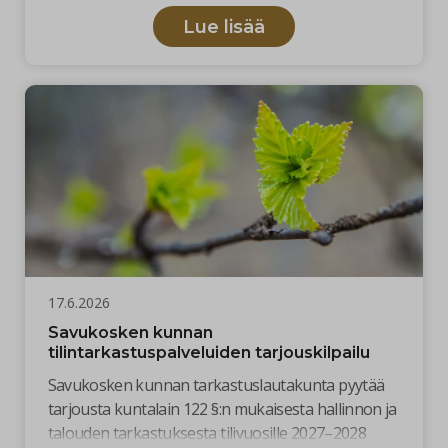
ja toimintavarmaksi. Saavutettujen hyötyjen
perusteella kunta katsoo tarkoituksenmukaiseksi
Lue lisää
jatkaa osaulkoistuksen mallia myös tulevalla
sopimuskaudella.
17.6.2026
Savukosken kunnan
tilintarkastuspalveluiden tarjouskilpailu
Savukosken kunnan tarkastuslautakunta pyytää
tarjousta kuntalain 122 §:n mukaisesta hallinnon ja
talouden tarkastuksesta tilivuosille 2027–2028