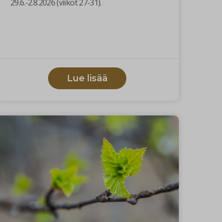
29.6.-2.8.2026 (viikot 27-31).
Lue lisää