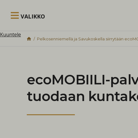
Siirry sisältöön
VALIKKO
Kuuntele
Pelkosenniemellä ja Savukoskella siirrytään ecoMO
ecoMOBIILI-palv
tuodaan kuntakes