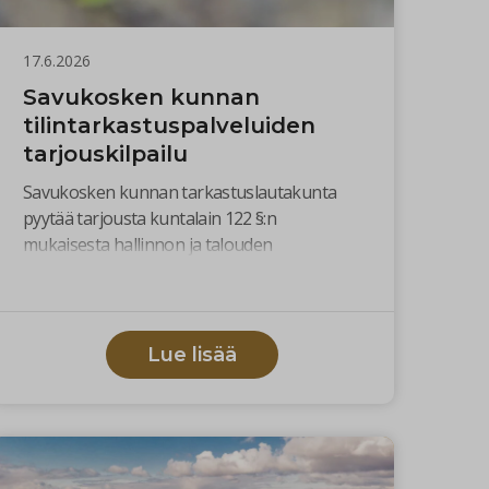
17.6.2026
Savukosken kunnan
tilintarkastuspalveluiden
tarjouskilpailu
Savukosken kunnan tarkastuslautakunta
pyytää tarjousta kuntalain 122 §:n
mukaisesta hallinnon ja talouden
tarkastuksesta tilivuosille 2027–2028
sisältäen optiovuodet 2029 ja 2030.
Lue lisää