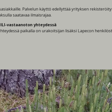
asiakkaille. Palvelun käyttö edellyttää yrityksen rekisteröit
ksulla saatavaa ilmaisrajaa.
IILI-vastaanoton yhteydessä
essä paikalla on urakoitsijan lisäksi Lapecon henkilöstöä. 