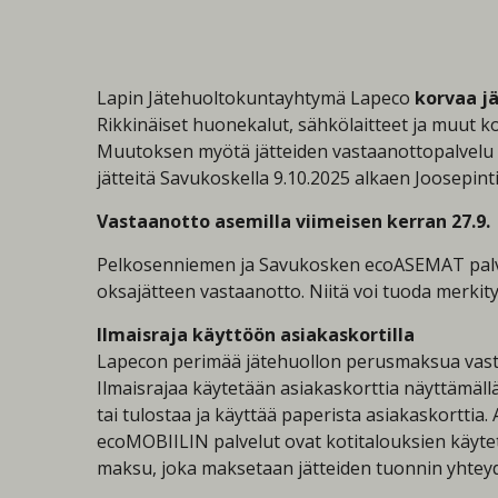
Lapin Jätehuoltokuntayhtymä Lapeco
korvaa j
Rikkinäiset huonekalut, sähkölaitteet ja muut 
Muutoksen myötä jätteiden vastaanottopalvelu 
jätteitä Savukoskella 9.10.2025 alkaen Joosepinti
Vastaanotto asemilla viimeisen kerran 27.9.
Pelkosenniemen ja Savukosken ecoASEMAT palvele
oksajätteen vastaanotto. Niitä voi tuoda merkit
Ilmaisraja käyttöön asiakaskortilla
Lapecon perimää jätehuollon perusmaksua vas
Ilmaisrajaa käytetään asiakaskorttia näyttämäll
tai tulostaa ja käyttää paperista asiakaskorttia.
ecoMOBIILIN palvelut ovat kotitalouksien käytet
maksu, joka maksetaan jätteiden tuonnin yhtey