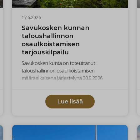
17.6.2026
Savukosken kunnan
taloushallinnon
osaulkoistamisen
tarjouskilpailu
Savukosken kunta on toteuttanut
taloushallinnon osaulkoistamisen
määräaikaisena järjestelynä 30.9.2026
saakka. Osaulkoistuksen avulla kunnan
taloushallinto ja kirjanpito on saatu
ajantasaiseksi ja toimintavarmaksi.
Lue lisää
Saavutettujen hyötyjen perusteella kunta
katsoo tarkoituksenmukaiseksi jatkaa
osaulkoistuksen mallia myös tulevalla
sopimuskaudella.