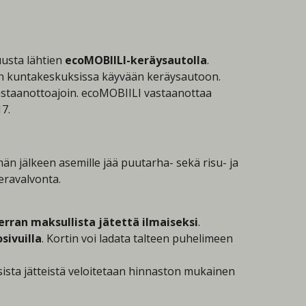
uusta lähtien
ecoMOBIILI-keräysautolla
.
aan kuntakeskuksissa käyvään keräysautoon.
astaanottoajoin. ecoMOBIILI vastaanottaa
17.
 jälkeen asemille jää puutarha- sekä risu- ja
eravalvonta.
erran maksullista jätettä ilmaiseksi
.
sivuilla
. Kortin voi ladata talteen puhelimeen
sista jätteistä veloitetaan hinnaston mukainen