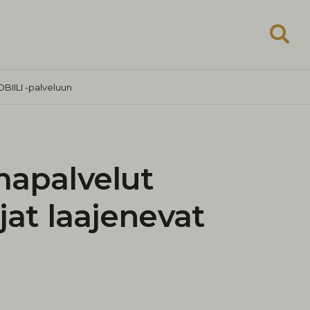
BIILI -palveluun
mapalvelut
jat laajenevat