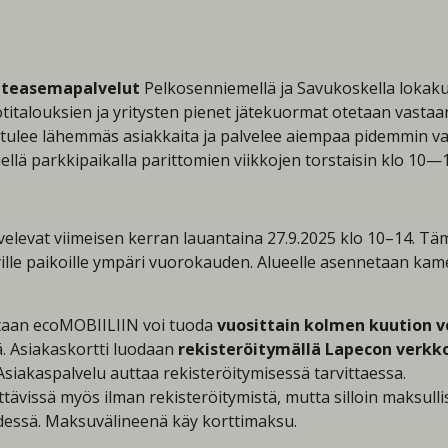
äteasemapalvelut
Pelkosenniemellä ja Savukoskella lokak
kotitalouksien ja yritysten pienet jätekuormat otetaan vast
tulee lähemmäs asiakkaita ja palvelee aiempaa pidemmin v
ellä parkkipaikalla parittomien viikkojen torstaisin klo 10—
vat viimeisen kerran lauantaina 27.9.2025 klo 10–14. Tämän
yille paikoille ympäri vuorokauden. Alueelle asennetaan kam
taan ecoMOBIILIIN voi tuoda
vuosittain kolmen kuution v
ä. Asiakaskortti luodaan
rekisteröitymällä Lapecon verkko
 Asiakaspalvelu auttaa rekisteröitymisessä tarvittaessa.
tävissä myös ilman rekisteröitymistä, mutta silloin maksulli
dessä. Maksuvälineenä käy korttimaksu.