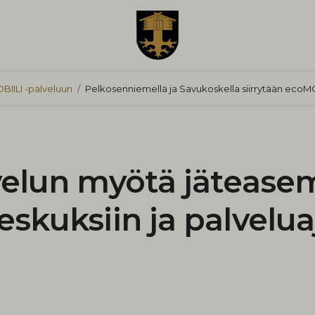
BIILI -palveluun
Pelkosenniemellä ja Savukoskella siirrytään ecoMO
elun myötä jätease
kuksiin ja palvelua