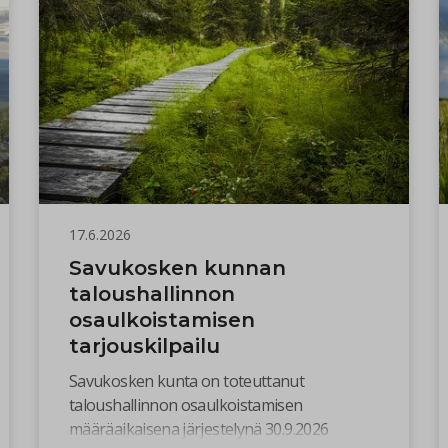
17.6.2026
Savukosken kunnan
taloushallinnon
osaulkoistamisen
tarjouskilpailu
Savukosken kunta on toteuttanut
taloushallinnon osaulkoistamisen
määräaikaisena järjestelynä 30.9.2026