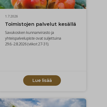
1.7.2026
Toimistojen palvelut kesällä
Savukosken kunnanvirasto ja
yhteispalvelupiste ovat suljettuina
29.6.-2.8.2026 (viikot 27-31).
Lue lisää