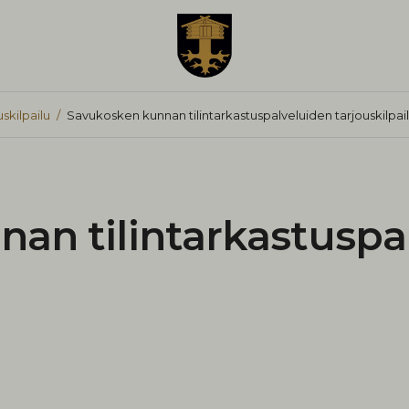
skilpailu
Savukosken kunnan tilintarkastuspalveluiden tarjouskilpai
an tilintarkastuspa