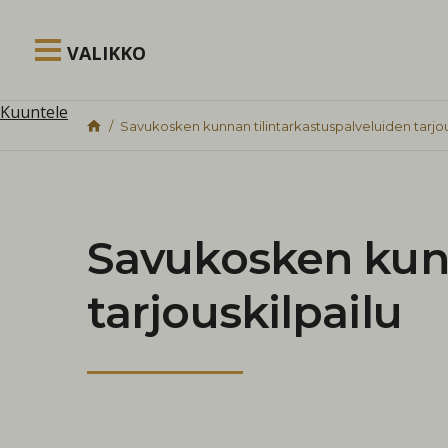
Siirry sisältöön
VALIKKO
Kuuntele
Savukosken kunnan tilintarkastuspalveluiden tarjou
Savukosken kunn
tarjouskilpailu