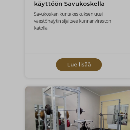
käyttöön Savukoskella
Savukosken kuntakeskuksen uusi
väestöhälytin sijaitsee kunnanviraston
katolla.
Lue lisää