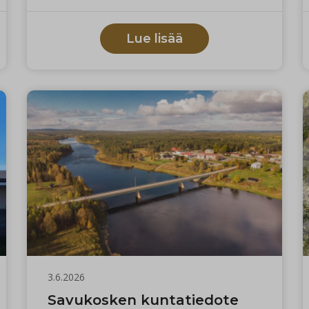
saakka. Osaulkoistuksen avulla kunnan
taloushallinto ja kirjanpito on saatu
ajantasaiseksi ja toimintavarmaksi.
Lue lisää
Saavutettujen hyötyjen perusteella kunta
katsoo tarkoituksenmukaiseksi jatkaa
osaulkoistuksen mallia myös tulevalla
sopimuskaudella.
3.6.2026
Savukosken kuntatiedote