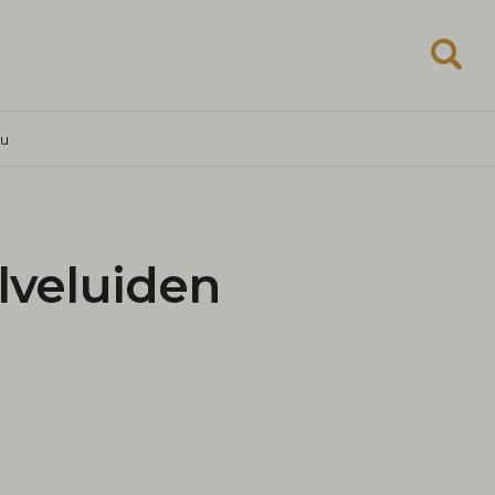
lu
lveluiden