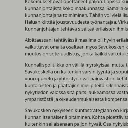
Kokemukset ovat opettaneet paljon. Lapissa kun
kunnanjohtajista koko maakunnassa. Samalla os
kunnanjohtajana toimiminen. Tähän voi vielä lis
Haluan kiittää joustavuudesta työnantajaa. Vir
Kunnanjohtajan tehtävä sisältää erilaisten ihmi
Aloittaessani tehtävässä maailma oli hyvin eril
vaikuttavat omalta osaltaan myös Savukosken k
muutos on sote-uudistus, jonka kaikki vaikutukse
Kunnallispolitiikka on välillä myrskyisää, mutta 
Savukoskella on kuitenkin varsin tyyntä ja sopui
vuoropuhelu ja yhteistyö ovat päinvastoin kehit
kuntalaisten ja päättäjien mielipiteitä. Olennais
nykytiedon valossa sitä paitsi aukeamassa vasta
ympäristöstä ja oikeudenmukaisesta kompensaati
Savukosken nykyiseen kuntastrategiaan on kirjatt
kunnan itsenäisenä pitäminen. Kohta pidettäviss
kuitenkin sellaisenaan paljon hyvää. Osa nykyisi