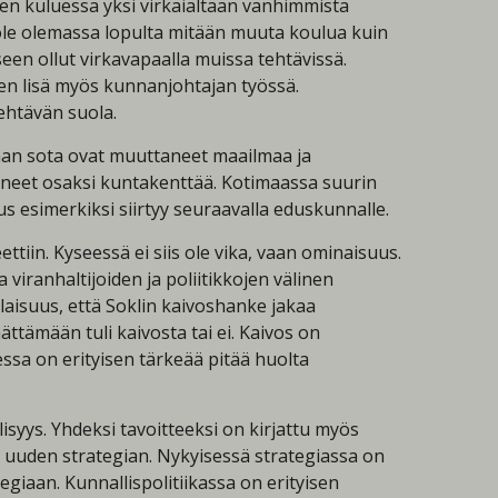
en kuluessa yksi virkaiältään vanhimmista
ole olemassa lopulta mitään muuta koulua kuin
een ollut virkavapaalla muissa tehtävissä.
en lisä myös kunnanjohtajan työssä.
ehtävän suola.
ainan sota ovat muuttaneet maailmaa ja
uneet osaksi kuntakenttää. Kotimaassa suurin
s esimerkiksi siirtyy seuraavalla eduskunnalle.
ttiin. Kyseessä ei siis ole vika, vaan ominaisuus.
viranhaltijoiden ja poliitikkojen välinen
laisuus, että Soklin kaivoshanke jakaa
ättämään tuli kaivosta tai ei. Kaivos on
ssa on erityisen tärkeää pitää huolta
isyys. Yhdeksi tavoitteeksi on kirjattu myös
i uuden strategian. Nykyisessä strategiassa on
egiaan. Kunnallispolitiikassa on erityisen