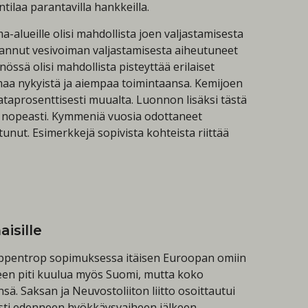
ilaa parantavilla hankkeilla.
lueille olisi mahdollista joen valjastamisesta
erannut vesivoiman valjastamisesta aiheutuneet
ssä olisi mahdollista pisteyttää erilaiset
maa nykyistä ja aiempaa toimintaansa. Kemijoen
i sataprosenttisesti muualta. Luonnon lisäksi tästä
in nopeasti. Kymmeniä vuosia odottaneet
unut. Esimerkkejä sopivista kohteista riittää
isille
- Rippentrop sopimuksessa itäisen Euroopan omiin
seen piti kuulua myös Suomi, mutta koko
ä. Saksan ja Neuvostoliiton liitto osoittautui
easti edenneen hyökkäysvaiheen jälkeen