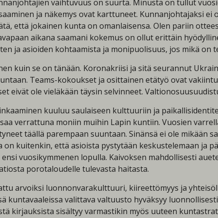
nanjohtajien vaihtuvuus on suurta. Minusta on tullut vuosi
aaminen ja näkemys ovat karttuneet. Kunnanjohtajaksi ei 
ätä, että jokainen kunta on omanlaisensa. Olen pariin ottees
kavapaan aikana saamani kokemus on ollut erittäin hyödyllin
sten ja asioiden kohtaamista ja monipuolisuus, jos mikä on t
ainen kuin se on tänään. Koronakriisi ja sitä seurannut Ukr
untaan. Teams-kokoukset ja osittainen etätyö ovat vakiint
t eivät ole vieläkään täysin selvinneet. Valtionosuusuudistu
tinkaaminen kuuluu saulaiseen kulttuuriin ja paikallisidentitee
saa verrattuna moniin muihin Lapin kuntiin. Vuosien varrella 
tyneet täällä parempaan suuntaan. Sinänsä ei ole mikään sa
ta on kuitenkin, että asioista pystytään keskustelemaan ja pä
 ensi vuosikymmenen lopulla. Kaivoksen mahdollisesti auete
osta porotaloudelle tulevasta haitasta.
u arvoiksi luonnonvarakulttuuri, kiireettömyys ja yhteisöll
ä kuntavaaleissa valittava valtuusto hyväksyy luonnollisest
stä kirjauksista sisältyy varmastikin myös uuteen kuntastrat