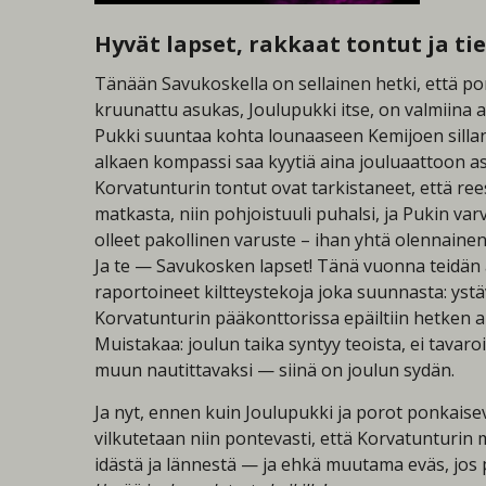
Hyvät lapset, rakkaat tontut ja t
Tänään Savukoskella on sellainen hetki, että po
kruunattu asukas, Joulupukki itse, on valmiina
Pukki suuntaa kohta lounaaseen Kemijoen sillan yli
alkaen kompassi saa kyytiä aina jouluaattoon ast
Korvatunturin tontut ovat tarkistaneet, että rees
matkasta, niin pohjoistuuli puhalsi, ja Pukin va
olleet pakollinen varuste – ihan yhtä olennaine
Ja te — Savukosken lapset! Tänä vuonna teidän a
raportoineet kiltteystekoja joka suunnasta: ystä
Korvatunturin pääkonttorissa epäiltiin hetken aik
Muistakaa: joulun taika syntyy teoista, ei tavaro
muun nautittavaksi — siinä on joulun sydän.
Ja nyt, ennen kuin Joulupukki ja porot ponkaisev
vilkutetaan niin pontevasti, että Korvatunturin 
idästä ja lännestä — ja ehkä muutama eväs, jos 