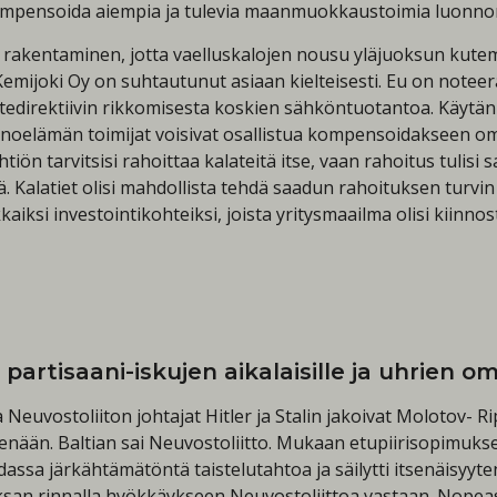
t kompensoida aiempia ja tulevia maanmuokkaustoimia luonnont
akentaminen, jotta vaelluskalojen nousu yläjuoksun kutema-a
 Kemijoki Oy on suhtautunut asiaan kielteisesti. Eu on note
tedirektiivin rikkomisesta koskien sähköntuotantoa. Käytännö
keinoelämän toimijat voisivat osallistua kompensoidakseen o
yhtiön tarvitsisi rahoittaa kalateitä itse, vaan rahoitus tulis
. Kalatiet olisi mahdollista tehdä saadun rahoituksen turv
ksi investointikohteiksi, joista yritysmaailma olisi kiinnost
artisaani-iskujen aikalaisille ja uhrien oma
ja Neuvostoliiton johtajat Hitler ja Stalin jakoivat Molotov
kenään. Baltian sai Neuvostoliitto. Mukaan etupiirisopimuk
sa järkähtämätöntä taistelutahtoa ja säilytti itsenäisyytens
 Saksan rinnalla hyökkäykseen Neuvostoliittoa vastaan. Nop