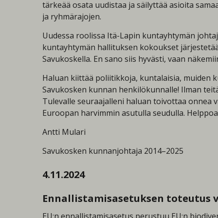
tärkeää osata uudistaa ja säilyttää asioita sama
ja ryhmärajojen.
Uudessa roolissa Itä-Lapin kuntayhtymän johta
kuntayhtymän hallituksen kokoukset järjestetää
Savukoskella. En sano siis hyvästi, vaan näkemii
Haluan kiittää poliitikkoja, kuntalaisia, muiden
Savukosken kunnan henkilökunnalle! Ilman teitä t
Tulevalle seuraajalleni haluan toivottaa onnea 
Euroopan harvimmin asutulla seudulla. Helppoa e
Antti Mulari
Savukosken kunnanjohtaja 2014–2025
4.11.2024
Ennallistamisasetuksen toteutus 
EU:n ennallistamisasetus perustuu EU:n biodiver