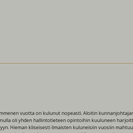
ymmenen vuotta on kulunut nopeasti. Aloitin kunnanjohtaja
la oli yhden hallintotieteen opintoihin kuuluneen harjoittel
tyyn. Hieman kliseisesti ilmaisten kuluneisiin vuosiin mahtuu