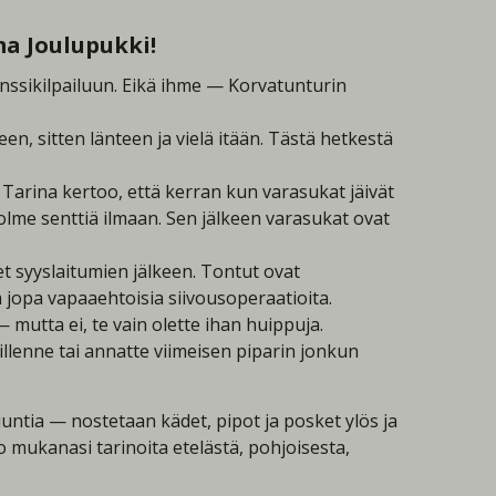
ma Joulupukki!
anssikilpailuun. Eikä ihme — Korvatunturin
een, sitten länteen ja vielä itään. Tästä hetkestä
. Tarina kertoo, että kerran kun varasukat jäivät
kolme senttiä ilmaan. Sen jälkeen varasukat ovat
t syyslaitumien jälkeen. Tontut ovat
a jopa vapaaehtoisia siivousoperaatioita.
 mutta ei, te vain olette ihan huippuja.
sillenne tai annatte viimeisen piparin jonkun
uuntia — nostetaan kädet, pipot ja posket ylös ja
o mukanasi tarinoita etelästä, pohjoisesta,