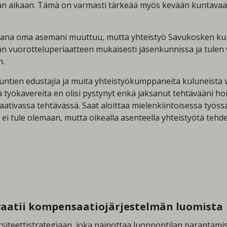
an aikaan. Tämä on varmasti tärkeää myös kevään kuntavaalei
jana oma asemani muuttuu, mutta yhteistyö Savukosken kunn
n vuorotteluperiaatteen mukaisesti jäsenkunnissa ja tulen 
n.
 kuntien edustajia ja muita yhteistyökumppaneita kuluneista v
yökavereita en olisi pystynyt enkä jaksanut tehtävääni hoit
vaativassa tehtävässä. Saat aloittaa mielenkiintoisessa työ
i tule olemaan, mutta oikealla asenteella yhteistyötä tehde
vaatii kompensaatiojärjestelmän luomista
siteettistrategiaan, joka painottaa luonnontilan parantamist