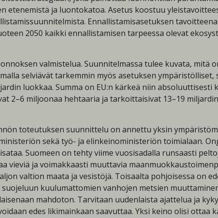
 etenemistä ja luontokatoa. Asetus koostuu yleistavoittees
nallistamissuunnitelmista. Ennallistamisasetuksen tavoittee
uoteen 2050 kaikki ennallistamisen tarpeessa olevat ekosys
uonnoksen valmistelua. Suunnitelmassa tulee kuvata, mitä o
amalla selviävät tarkemmin myös asetuksen ympäristölliset, s
jardin luokkaa. Summa on EU:n kärkeä niin absoluuttisesti 
vat 2–6 miljoonaa hehtaaria ja tarkoittaisivat 13–19 milja
ännön toteutuksen suunnittelu on annettu yksin ympäristömi
isteriön sekä työ- ja elinkeinoministeriön toimialaan. On
sataa. Suomeen on tehty viime vuosisadalla runsaasti peltoja
laa vieviä ja voimakkaasti muuttavia maanmuokkaustoimenpi
jon valtion maata ja vesistöjä. Toisaalta pohjoisessa on ed
ä suojeluun kuulumattomien vanhojen metsien muuttaminen su
llaisenaan mahdoton. Tarvitaan uudenlaista ajattelua ja kykyä
oidaan edes likimainkaan saavuttaa. Yksi keino olisi otta