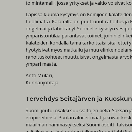
toimintamalli, jossa yritykset ja valtio voisiva
Lapissa kuuma kysymys on Kemijoen kalateiden r
huolimatta. Kalateiltä on puuttunut rahoitus ja
ongelmat ja lähettänyt Suomelle kyselyn vesipui
ympäristöntilaa parantavat toimet, joihin elin
kalateiden kohdalla tämä tarkoittaisi sitä, ettei 
hyötyisivät myös matkailu ja muu elinkeinoelämä
rahoituskohteet muuttuisivat ongelmasta arvokkai
ympäri maata.
Antti Mulari,
Kunnanjohtaja
Tervehdys Seitajärven ja Kuoskun p
Suomi joutui osaksi suurvaltojen peliä. Saksan 
etupiireihinsä. Puolan alueet maat jakoivat kes
maailman hämmästykseksi Suomi osoitti talvisodas
väliaikaiseksi. Välirauhan jälkeen Suomi lähti