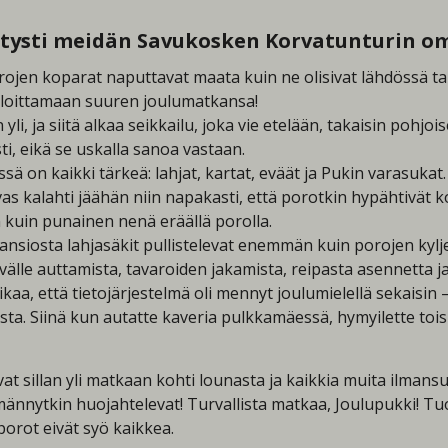
ietysti meidän Savukosken Korvatunturin o
rojen koparat naputtavat maata kuin ne olisivat lähdössä t
 aloittamaan suuren joulumatkansa!
, ja siitä alkaa seikkailu, joka vie etelään, takaisin pohjois
i, eikä se uskalla sanoa vastaan.
sä on kaikki tärkeä: lahjat, kartat, eväät ja Pukin varasukat
rvas kalahti jäähän niin napakasti, että porotkin hypähtivät 
n kuin punainen nenä eräällä porolla.
nsiosta lahjasäkit pullistelevat enemmän kuin porojen kylje
välle auttamista, tavaroiden jakamista, reipasta asennetta j
aa, että tietojärjestelmä oli mennyt joulumielellä sekaisin —
ista. Siinä kun autatte kaveria pulkkamäessä, hymyilette toi
at sillan yli matkaan kohti lounasta ja kaikkia muita ilmans
männytkin huojahtelevat! Turvallista matkaa, Joulupukki! Tu
porot eivät syö kaikkea.