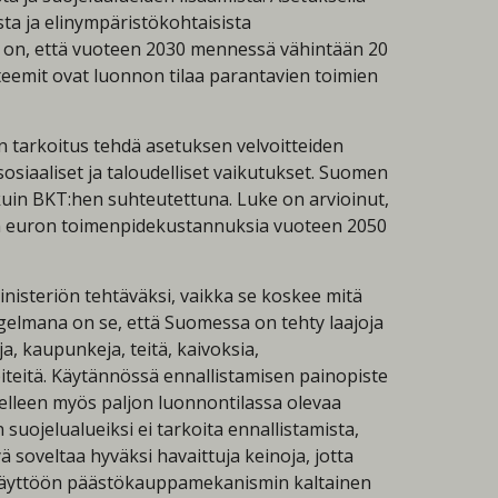
ta ja elinympäristökohtaisista
na on, että vuoteen 2030 mennessä vähintään 20
teemit ovat luonnon tilaa parantavien toimien
n tarkoitus tehdä asetuksen velvoitteiden
osiaaliset ja taloudelliset vaikutukset. Suomen
kuin BKT:hen suhteutettuna. Luke on arvioinut,
rdin euron toimenpidekustannuksia vuoteen 2050
nisteriön tehtäväksi, vaikka se koskee mitä
gelmana on se, että Suomessa on tehty laajoja
, kaupunkeja, teitä, kaivoksia,
teitä. Käytännössä ennallistamisen painopiste
elleen myös paljon luonnontilassa olevaa
ojelualueiksi ei tarkoita ennallistamista,
 soveltaa hyväksi havaittuja keinoja, jotta
a käyttöön päästökauppamekanismin kaltainen