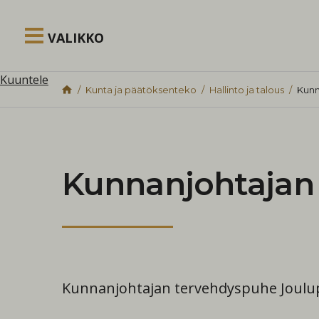
Siirry sisältöön
VALIKKO
Kuuntele
Kunta ja päätöksenteko
Hallinto ja talous
Kunn
Kunnanjohtajan
Kunnanjohtajan tervehdyspuhe Joulupu