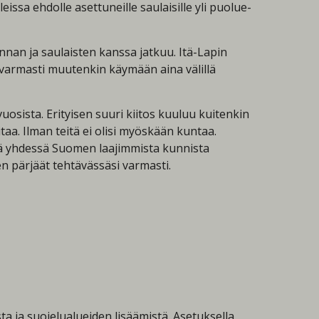
ssa ehdolle asettuneille saulaisille yli puolue-
an ja saulaisten kanssa jatkuu. Itä-Lapin
varmasti muutenkin käymään aina välillä
uosista. Erityisen suuri kiitos kuuluu kuitenkin
aa. Ilman teitä ei olisi myöskään kuntaa.
ssä yhdessä Suomen laajimmista kunnista
n pärjäät tehtävässäsi varmasti.
a ja suojelualueiden lisäämistä. Asetuksella