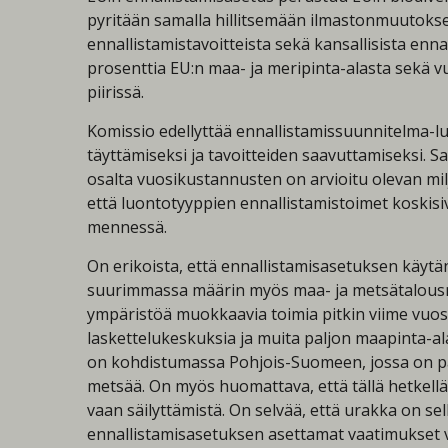
pyritään samalla hillitsemään ilmastonmuutoksen
ennallistamistavoitteista sekä kansallisista en
prosenttia EU:n maa- ja meripinta-alasta sekä v
piirissä.
Komissio edellyttää ennallistamissuunnitelma-l
täyttämiseksi ja tavoitteiden saavuttamiseksi. S
osalta vuosikustannusten on arvioitu olevan mil
että luontotyyppien ennallistamistoimet koskisi
mennessä.
On erikoista, että ennallistamisasetuksen käyt
suurimmassa määrin myös maa- ja metsätalousmin
ympäristöä muokkaavia toimia pitkin viime vuosi
laskettelukeskuksia ja muita paljon maapinta-a
on kohdistumassa Pohjois-Suomeen, jossa on pal
metsää. On myös huomattava, että tällä hetkell
vaan säilyttämistä. On selvää, että urakka on se
ennallistamisasetuksen asettamat vaatimukset v