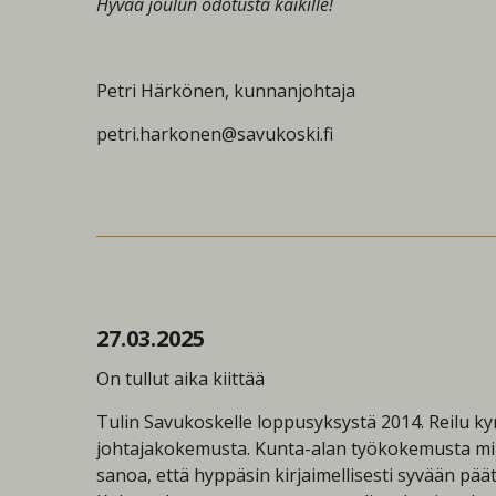
Hyvää joulun odotusta kaikille!
Petri Härkönen, kunnanjohtaja
petri.harkonen@savukoski.fi
27.03.2025
On tullut aika kiittää
Tulin Savukoskelle loppusyksystä 2014. Reilu k
johtajakokemusta. Kunta-alan työkokemusta minul
sanoa, että hyppäsin kirjaimellisesti syvään pää