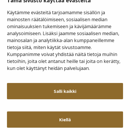
Tämä sivusto käyttää evästeitä
Käytämme evästeitä tarjoamamme sisällön ja
mainosten räätälöimiseen, sosiaalisen median
ominaisuuksien tukemiseen ja kävijämäärämme
Savukosken kunta
analysoimiseen. Lisäksi jaamme sosiaalisen median,
mainosalan ja analytiikka-alan kumppaneillemme
tietoja siitä, miten käytät sivustoamme.
Kauppakuja 2 A 1
98800 Savukoski
Kumppanimme voivat yhdistää näitä tietoja muihin
tietoihin, joita olet antanut heille tai joita on kerätty,
hallinto@savukoski.fi
kun olet käyttänyt heidän palvelujaan.
Webmail
Intra
Salli kaikki
Y-tunnus: 0210704-7
Laskutusosoitteet
Kiellä
Aukioloajat:
Ma-Pe 9-11 12-15