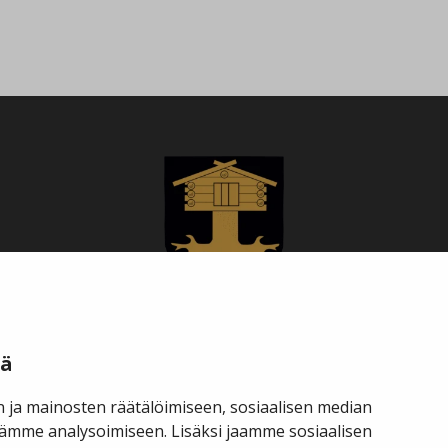
Savukosken kunta
tä
 ja mainosten räätälöimiseen, sosiaalisen median
hallinto@savukoski.fi
ämme analysoimiseen. Lisäksi jaamme sosiaalisen
Y-tunnus: 0210704-7
Webmail