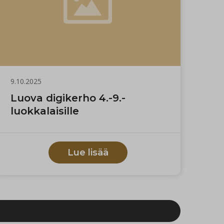
9.10.2025
Luova digikerho 4.-9.-
luokkalaisille
Lue lisää