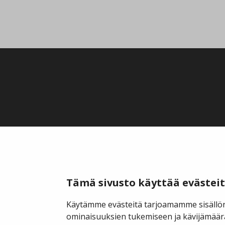
Tämä sivusto käyttää evästei
Käytämme evästeitä tarjoamamme sisällön
ominaisuuksien tukemiseen ja kävijämäär
Kauppakuja 2 A 1