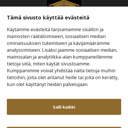
Tämä sivusto käyttää evästeitä
Käytämme evästeitä tarjoamamme sisällön ja
mainosten räätälöimiseen, sosiaalisen median
ominaisuuksien tukemiseen ja kävijämäärämme
Savukosken kunta
analysoimiseen. Lisäksi jaamme sosiaalisen median,
mainosalan ja analytiikka-alan kumppaneillemme
tietoja siitä, miten käytät sivustoamme.
Kauppakuja 2 A 1
98800 Savukoski
Kumppanimme voivat yhdistää näitä tietoja muihin
tietoihin, joita olet antanut heille tai joita on kerätty,
hallinto@savukoski.fi
kun olet käyttänyt heidän palvelujaan.
Webmail
Intra
Salli kaikki
Y-tunnus: 0210704-7
Laskutusosoitteet