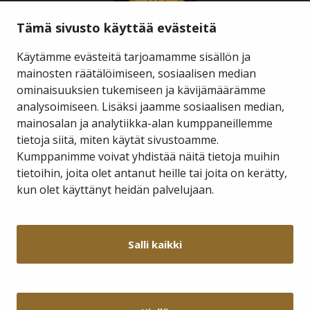
Tämä sivusto käyttää evästeitä
Käytämme evästeitä tarjoamamme sisällön ja
mainosten räätälöimiseen, sosiaalisen median
ominaisuuksien tukemiseen ja kävijämäärämme
Savukosken kunta
analysoimiseen. Lisäksi jaamme sosiaalisen median,
mainosalan ja analytiikka-alan kumppaneillemme
tietoja siitä, miten käytät sivustoamme.
Kauppakuja 2 A 1
98800 Savukoski
Kumppanimme voivat yhdistää näitä tietoja muihin
tietoihin, joita olet antanut heille tai joita on kerätty,
hallinto@savukoski.fi
kun olet käyttänyt heidän palvelujaan.
Webmail
Intra
Salli kaikki
Y-tunnus: 0210704-7
Laskutusosoitteet