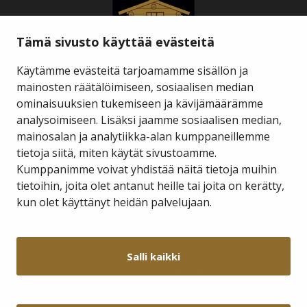
Tämä sivusto käyttää evästeitä
Käytämme evästeitä tarjoamamme sisällön ja
mainosten räätälöimiseen, sosiaalisen median
ominaisuuksien tukemiseen ja kävijämäärämme
Savukosken kunta
analysoimiseen. Lisäksi jaamme sosiaalisen median,
mainosalan ja analytiikka-alan kumppaneillemme
tietoja siitä, miten käytät sivustoamme.
Kauppakuja 2 A 1
98800 Savukoski
Kumppanimme voivat yhdistää näitä tietoja muihin
tietoihin, joita olet antanut heille tai joita on kerätty,
hallinto@savukoski.fi
kun olet käyttänyt heidän palvelujaan.
Webmail
Intra
Salli kaikki
Y-tunnus: 0210704-7
Laskutusosoitteet