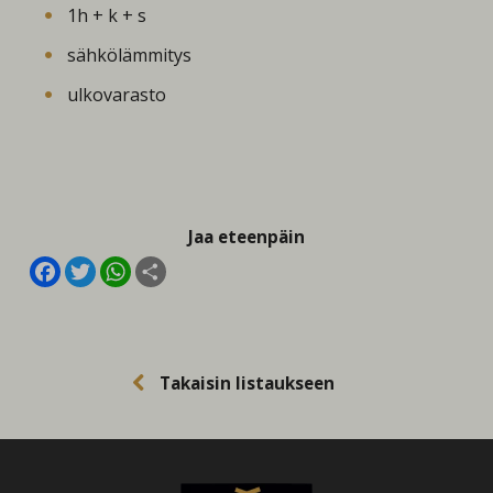
1h + k + s
sähkölämmitys
ulkovarasto
Jaa eteenpäin
Facebook
Twitter
WhatsApp
Share
Takaisin listaukseen