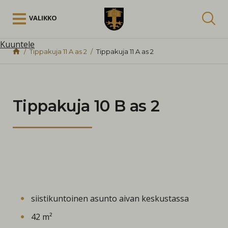
Siirry sisältöön
VALIKKO
Kuuntele
Tippakuja 11 A as 2
Tippakuja 11 A as 2
Tippakuja 10 B as 2
siistikuntoinen asunto aivan keskustassa
42 m²