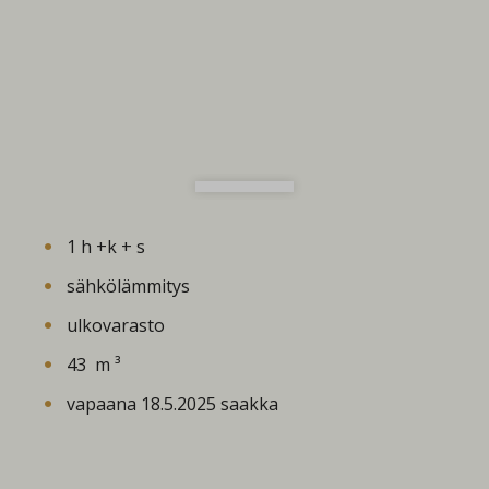
1 h +k + s
sähkölämmitys
ulkovarasto
43 m ³
vapaana 18.5.2025 saakka