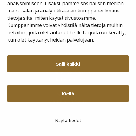
analysoimiseen. Lisäksi jaamme sosiaalisen median,
mainosalan ja analytiikka-alan kumppaneillemme
tietoja siitä, miten käytät sivustoamme.
Kauppakuja 2 A 1
98800 Savukoski
Kumppanimme voivat yhdistää näitä tietoja muihin
tietoihin, joita olet antanut heille tai joita on kerätty,
hallinto@savukoski.fi
kun olet käyttänyt heidän palvelujaan.
Webmail
Intra
Salli kaikki
Y-tunnus: 0210704-7
Laskutusosoitteet
Kiellä
Aukioloajat:
Ma-Pe 9-11 12-15
Näytä tiedot