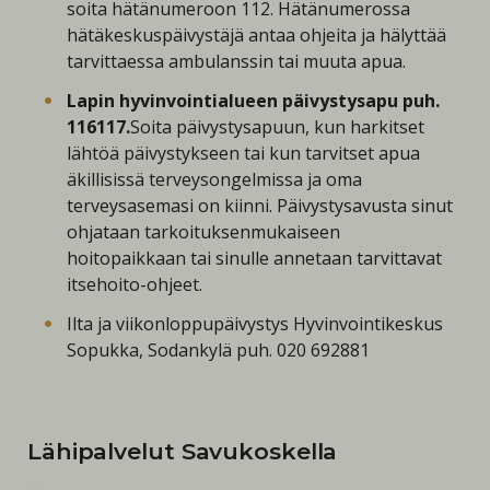
soita hätänumeroon 112. Hätänumerossa
hätäkeskuspäivystäjä antaa ohjeita ja hälyttää
tarvittaessa ambulanssin tai muuta apua.
Lapin hyvinvointialueen päivystysapu puh.
116117.
Soita päivystysapuun, kun harkitset
lähtöä päivystykseen tai kun tarvitset apua
äkillisissä terveysongelmissa ja oma
terveysasemasi on kiinni. Päivystysavusta sinut
ohjataan tarkoituksenmukaiseen
hoitopaikkaan tai sinulle annetaan tarvittavat
itsehoito-ohjeet.
Ilta ja viikonloppupäivystys Hyvinvointikeskus
Sopukka, Sodankylä puh. 020 692881
Lähipalvelut Savukoskella