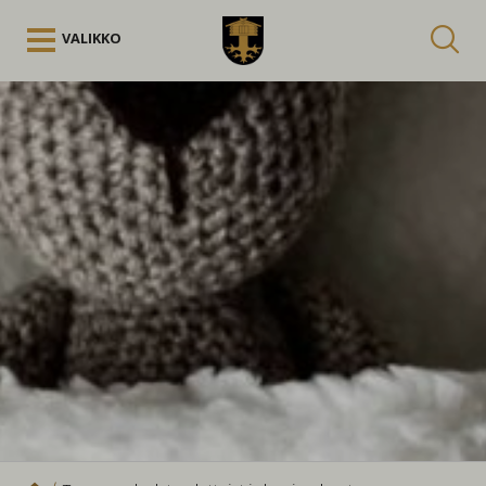
Siirry sisältöön
VALIKKO
Kuuntele