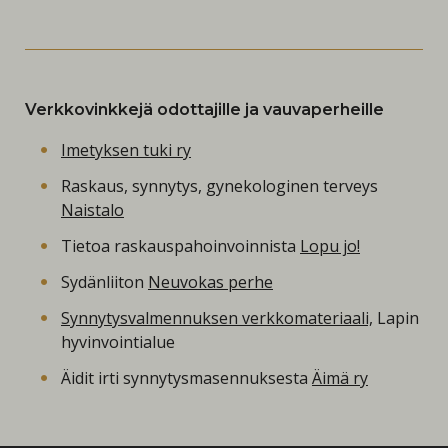
Verkkovinkkejä odottajille ja vauvaperheille
Imetyksen tuki ry
Raskaus, synnytys, gynekologinen terveys
Naistalo
Tietoa raskauspahoinvoinnista
Lopu jo!
Sydänliiton
Neuvokas perhe
Synnytysvalmennuksen verkkomateriaali,
Lapin
hyvinvointialue
Äidit irti synnytysmasennuksesta
Äimä ry