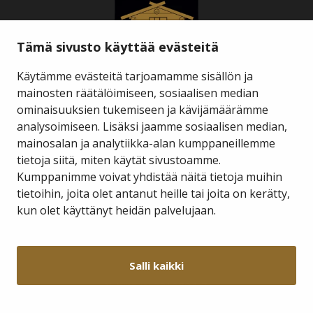
Tämä sivusto käyttää evästeitä
Käytämme evästeitä tarjoamamme sisällön ja
mainosten räätälöimiseen, sosiaalisen median
ominaisuuksien tukemiseen ja kävijämäärämme
Savukosken kunta
analysoimiseen. Lisäksi jaamme sosiaalisen median,
mainosalan ja analytiikka-alan kumppaneillemme
tietoja siitä, miten käytät sivustoamme.
Kauppakuja 2 A 1
98800 Savukoski
Kumppanimme voivat yhdistää näitä tietoja muihin
tietoihin, joita olet antanut heille tai joita on kerätty,
hallinto@savukoski.fi
kun olet käyttänyt heidän palvelujaan.
Webmail
Intra
Salli kaikki
Y-tunnus: 0210704-7
Laskutusosoitteet