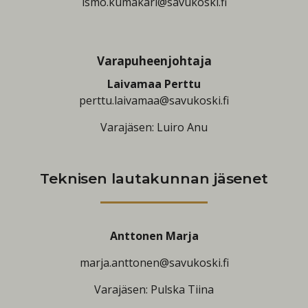
ismo.kumakari@savukoski.fi
Varapuheenjohtaja
Laivamaa Perttu
perttu.laivamaa@savukoski.fi
Varajäsen: Luiro Anu
Teknisen lautakunnan jäsenet
Anttonen Marja
marja.anttonen@savukoski.fi
Varajäsen: Pulska Tiina