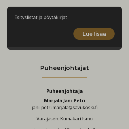
Esityslistat ja pöytäkirjat
Lue lisää
Puheenjohtajat
Puheenjohtaja
Marjala Jani-Petri
jani-petri.marjala@savukoski.fi
Varajäsen: Kumakari Ismo