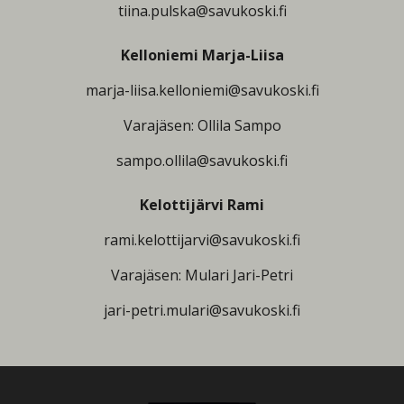
tiina.pulska@savukoski.fi
Kelloniemi Marja-Liisa
marja-liisa.kelloniemi@savukoski.fi
Varajäsen: Ollila Sampo
sampo.ollila@savukoski.fi
Kelottijärvi Rami
rami.kelottijarvi@savukoski.fi
Varajäsen: Mulari Jari-Petri
jari-petri.mulari@savukoski.fi