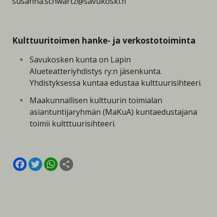
susanna.schwartz@savukoski.fi
Kulttuuritoimen hanke- ja verkostotoiminta
Savukosken kunta on Lapin
Alueteatteriyhdistys ry:n jäsenkunta.
Yhdistyksessa kuntaa edustaa kulttuurisihteeri.
Maakunnallisen kulttuurin toimialan
asiantuntijaryhmän (MaKuA) kuntaedustajana
toimii kultttuurisihteeri.
Facebook
Twitter
WhatsApp
Share