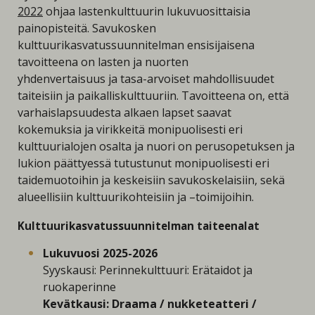
2022
ohjaa lastenkulttuurin lukuvuosittaisia
painopisteitä. Savukosken
kulttuurikasvatussuunnitelman ensisijaisena
tavoitteena on lasten ja nuorten
yhdenvertaisuus ja tasa-arvoiset mahdollisuudet
taiteisiin ja paikalliskulttuuriin. Tavoitteena on, että
varhaislapsuudesta alkaen lapset saavat
kokemuksia ja virikkeitä monipuolisesti eri
kulttuurialojen osalta ja nuori on perusopetuksen ja
lukion päättyessä tutustunut monipuolisesti eri
taidemuotoihin ja keskeisiin savukoskelaisiin, sekä
alueellisiin kulttuurikohteisiin ja –toimijoihin.
Kulttuurikasvatussuunnitelman taiteenalat
Lukuvuosi 2025-2026
Syyskausi: Perinnekulttuuri: Erätaidot ja
ruokaperinne
Kevätkausi: Draama / nukketeatteri /