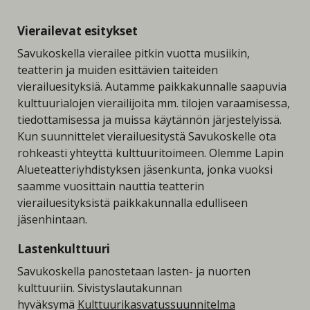
Vierailevat esitykset
Savukoskella vierailee pitkin vuotta musiikin,
teatterin ja muiden esittävien taiteiden
vierailuesityksiä. Autamme paikkakunnalle saapuvia
kulttuurialojen vierailijoita mm. tilojen varaamisessa,
tiedottamisessa ja muissa käytännön järjestelyissä.
Kun suunnittelet vierailuesitystä Savukoskelle ota
rohkeasti yhteyttä kulttuuritoimeen. Olemme Lapin
Alueteatteriyhdistyksen jäsenkunta, jonka vuoksi
saamme vuosittain nauttia teatterin
vierailuesityksistä paikkakunnalla edulliseen
jäsenhintaan.
Lastenkulttuuri
Savukoskella panostetaan lasten- ja nuorten
kulttuuriin. Sivistyslautakunnan
hyväksymä
Kulttuurikasvatussuunnitelma