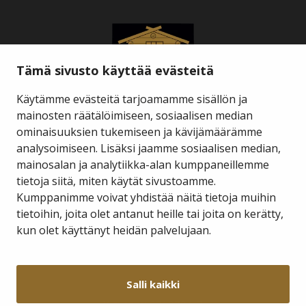
Tämä sivusto käyttää evästeitä
Käytämme evästeitä tarjoamamme sisällön ja
mainosten räätälöimiseen, sosiaalisen median
ominaisuuksien tukemiseen ja kävijämäärämme
Savukosken kunta
analysoimiseen. Lisäksi jaamme sosiaalisen median,
mainosalan ja analytiikka-alan kumppaneillemme
tietoja siitä, miten käytät sivustoamme.
Kauppakuja 2 A 1
98800 Savukoski
Kumppanimme voivat yhdistää näitä tietoja muihin
tietoihin, joita olet antanut heille tai joita on kerätty,
hallinto@savukoski.fi
kun olet käyttänyt heidän palvelujaan.
Webmail
Intra
Salli kaikki
Y-tunnus: 0210704-7