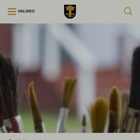
Siirry sisältöön
VALIKKO
Kuuntele