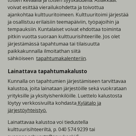
voivat esittää vierailukohdetta ja toivottua
ajankohtaa kulttuuritoimeen. Kulttuuritoimi järjestää
ja osallistuu erilaisiin teemapäiviin, työpajoihin ja
tempauksiin. Kuntalaiset voivat ehdottaa toiminta
pitkin vuotta suoraan kulttuurisihteerille. Jos olet
järjestämässä tapahtumaa tai tilaisuutta
paikkakunnalla ilmoitathan siitä
sähköiseen
tapahtumakalenteriin
.
Lainattava tapahtumakalusto
Kunnalla on tapahtumien järjestämiseen tarvittavaa
kalustoa, joita lainataan järjestöille sekä vuokrataan
yrityksille ja yksityishenkilöille. Luettelo kalustosta
löytyy verkkosivuilta kohdasta
Kylätalo ja
järjestöyhteistyö.
Lainattavaa kalustoa voi tiedustella
kulttuurisihteeriltä, p. 040 574 9239 tai