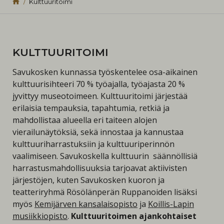
Kulttuuritoimi
KULTTUURITOIMI
Savukosken kunnassa työskentelee osa-aikainen
kulttuurisihteeri 70 % työajalla, työajasta 20 %
jyvittyy museotoimeen. Kulttuuritoimi järjestää
erilaisia tempauksia, tapahtumia, retkiä ja
mahdollistaa alueella eri taiteen alojen
vierailunäytöksiä, sekä innostaa ja kannustaa
kulttuuriharrastuksiin ja kulttuuriperinnön
vaalimiseen. Savukoskella kulttuurin säännöllisiä
harrastusmahdollisuuksia tarjoavat aktiivisten
järjestöjen, kuten Savukosken kuoron ja
teatteriryhmä Rösölänperän Ruppanoiden lisäksi
myös
Kemijärven kansalaisopisto
ja
Koillis-Lapin
musiikkiopisto
.
Kulttuuritoimen ajankohtaiset