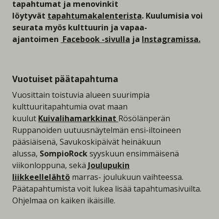
tapahtumat ja menovinkit
löytyvät
tapahtumakalenterista
. Kuulumisia voi
seurata myös kulttuurin ja vapaa-
ajantoimen
Facebook -sivulla
ja
Instagramissa.
Vuotuiset päätapahtuma
Vuosittain toistuvia alueen suurimpia
kulttuuritapahtumia ovat maan
kuulut
Kuivalihamarkkinat
Rösölänperän
Ruppanoiden uutuusnäytelmän ensi-iltoineen
pääsiäisenä, Savukoskipäivät heinäkuun
alussa,
SompioRock
syyskuun ensimmäisenä
viikonloppuna, sekä
Joulupukin
liikkeellelähtö
marras- joulukuun vaihteessa.
Päätapahtumista voit lukea lisää tapahtumasivuilta.
Ohjelmaa on kaiken ikäisille.