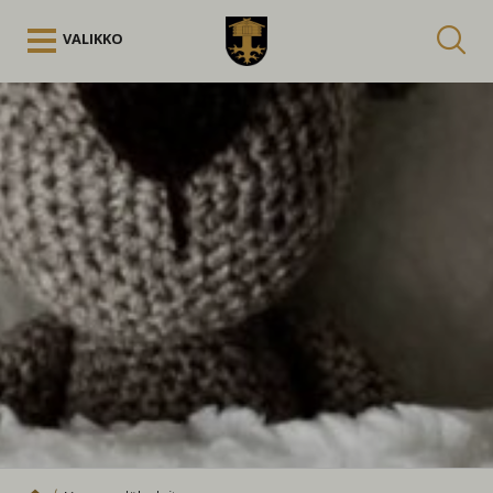
Siirry sisältöön
VALIKKO
Kuuntele