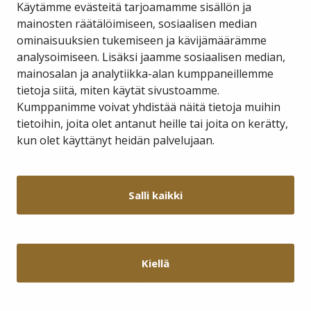
Käytämme evästeitä tarjoamamme sisällön ja
mainosten räätälöimiseen, sosiaalisen median
ominaisuuksien tukemiseen ja kävijämäärämme
Savukosken kunta
analysoimiseen. Lisäksi jaamme sosiaalisen median,
mainosalan ja analytiikka-alan kumppaneillemme
tietoja siitä, miten käytät sivustoamme.
Kauppakuja 2 A 1
98800 Savukoski
Kumppanimme voivat yhdistää näitä tietoja muihin
tietoihin, joita olet antanut heille tai joita on kerätty,
hallinto@savukoski.fi
kun olet käyttänyt heidän palvelujaan.
Webmail
Intra
Salli kaikki
Y-tunnus: 0210704-7
Laskutusosoitteet
Kiellä
Aukioloajat:
Ma-Pe 9-11 12-15