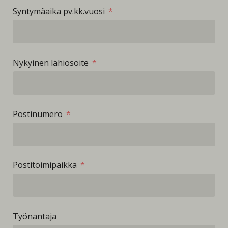
Syntymäaika pv.kk.vuosi
Nykyinen lähiosoite
Postinumero
Postitoimipaikka
Työnantaja