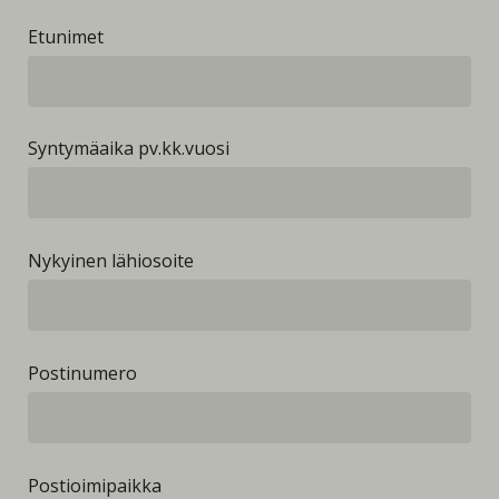
Etunimet
Syntymäaika pv.kk.vuosi
Nykyinen lähiosoite
Postinumero
Postioimipaikka